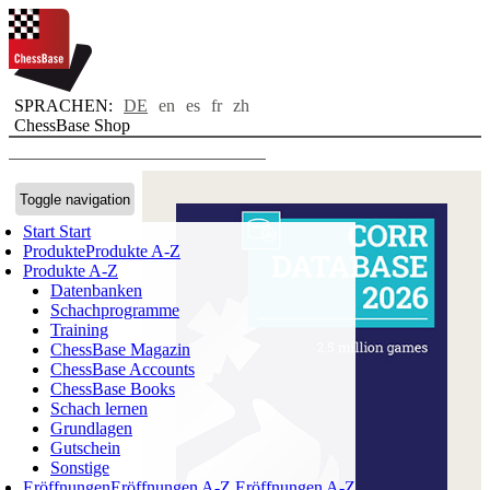
SPRACHEN:
DE
en
es
fr
zh
ChessBase Shop
Toggle navigation
Start
Start
GM
Produkte
Produkte A-Z
Produkte A-Z
Wesley
Datenbanken
So:
Schachprogramme
Training
"Während
ChessBase Magazin
eines
ChessBase Accounts
ChessBase Books
Großteils
Schach lernen
meiner
Grundlagen
Gutschein
Karriere
Sonstige
war
Eröffnungen
Eröffnungen A-Z
Eröffnungen A-Z