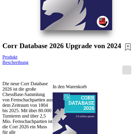
sind
unverzichtbare
Werkzeuge,
die
Ihr
Spiel
Corr Database 2026 Upgrade von 2024
leiten,
Produkt
indem
Beschreibung
sie
Ihnen
kreative
Die neue Corr Database
In den Warenkorb
2026 ist die große
Ideen
ChessBase-Sammlung
liefern
von Fernschachpartien aus
dem Zeitraum von 1804
und
bis 2025. Mit über 80.000
Ihnen
Turnieren und über 2,5
Mio. Fernschachpartien ist
die
die Corr 2026 ein Muss
Möglichkeit
für alle