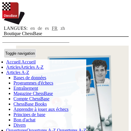
LANGUES:
en
de
es
FR
zh
Boutique ChessBase
Toggle navigation
Accueil
Accueil
Articles
Articles A-Z
Articles A-Z
Bases de données
Programmes d'échecs
Entraînement
Magazine ChessBase
Compte ChessBase
ChessBase Books
Apprendre à jouer aux échecs
Principes de base
Bon d'achat
Divers
Ouvertures
Ouvertures A-Z
Ouvertures A-Z