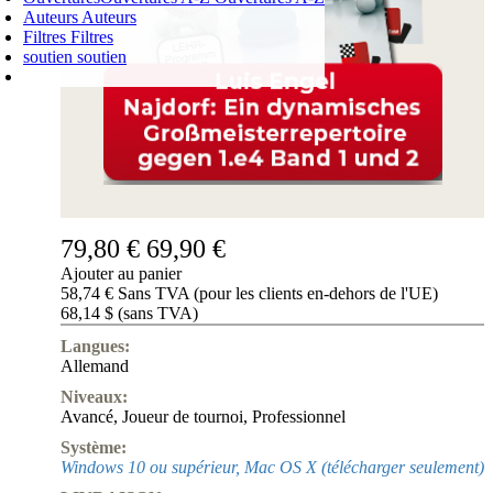
Auteurs
Auteurs
Filtres
Filtres
soutien
soutien
PANIER D'ACHATS
Login
0
ARTICLE
0,00 €
✔
79,80 €
69,90 €
Ajouter au panier
58,74 € Sans TVA (pour les clients en-dehors de l'UE)
68,14 $ (sans TVA)
Langues:
Allemand
Niveaux:
Avancé
,
Joueur de tournoi
,
Professionnel
Système:
Windows 10 ou supérieur, Mac OS X (télécharger seulement)