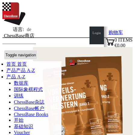
语言:
de
购物车
Login
ChessBase商店
0
ITEMS
€0.00
✔
Toggle navigation
首页
首页
产品
产品 A-Z
产品 A-Z
数据库
国际象棋程式
训练
ChessBase杂誌
ChessBase帐户
ChessBase Books
开始
基础知识
Voucher