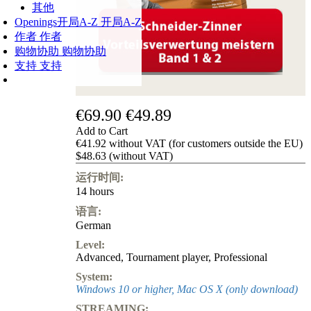
其他
Openings
开局A-Z
开局A-Z
作者
作者
购物协助
购物协助
支持
支持
€69.90
€49.89
Add to Cart
€41.92 without VAT (for customers outside the EU)
$48.63 (without VAT)
运行时间:
14 hours
语言:
German
Level:
Advanced
,
Tournament player
,
Professional
System:
Windows 10 or higher, Mac OS X (only download)
STREAMING: