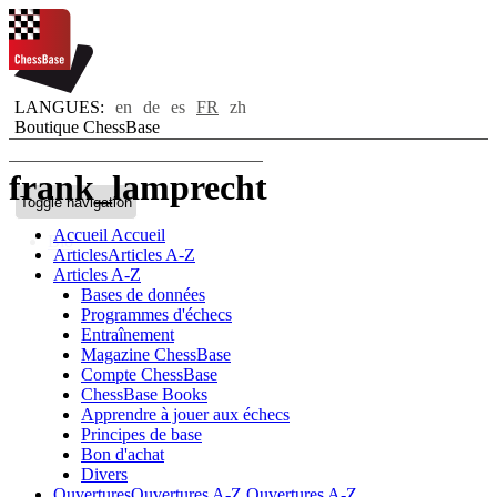
LANGUES:
en
de
es
FR
zh
Boutique ChessBase
frank_lamprecht
Toggle navigation
Accueil
Accueil
Bio
Articles
Articles A-Z
Articles A-Z
Bases de données
Programmes d'échecs
Entraînement
Magazine ChessBase
Compte ChessBase
ChessBase Books
Apprendre à jouer aux échecs
Principes de base
Bon d'achat
Divers
Ouvertures
Ouvertures A-Z
Ouvertures A-Z