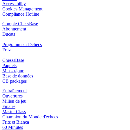
Accessibility
Cookies Management
Compliance Hotline
Compte ChessBase
Abonnement
Ducats
Programmes d'échecs
Fritz
ChesssBase
Paquets
Mise-à-jour
Base de données
CB packages
Entraînement
Ouvertures
Milieu de jeu
Finales
Master Class
Champion du Monde d'échecs
Fritz et Bianca
60 Minutes