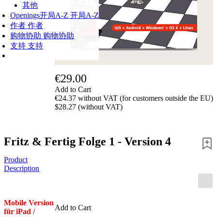
其他
Openings
开局A-Z
开局A-Z
作者
作者
购物协助
购物协助
支持
支持
€29.00
Add to Cart
€24.37 without VAT (for customers outside the EU)
$28.27 (without VAT)
Fritz & Fertig Folge 1 - Version 4
Product
Description
Mobile Version
Add to Cart
für iPad /