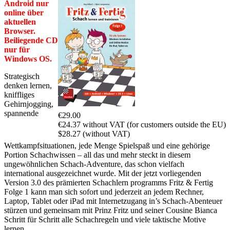
Android nur
online über
aktuellen
Browser.
Beiliegende CD
nur für
Windows OS.
Strategisch
denken lernen,
kniffliges
Gehirnjogging,
spannende
€29.00
€24.37 without VAT (for customers outside the EU)
$28.27 (without VAT)
Wettkampfsituationen, jede Menge Spielspaß und eine gehörige
Portion Schachwissen – all das und mehr steckt in diesem
ungewöhnlichen Schach-Adventure, das schon vielfach
international ausgezeichnet wurde. Mit der jetzt vorliegenden
Version 3.0 des prämierten Schachlern programms Fritz & Fertig
Folge 1 kann man sich sofort und jederzeit an jedem Rechner,
Laptop, Tablet oder iPad mit Internetzugang in’s Schach-Abenteuer
stürzen und gemeinsam mit Prinz Fritz und seiner Cousine Bianca
Schritt für Schritt alle Schachregeln und viele taktische Motive
lernen.