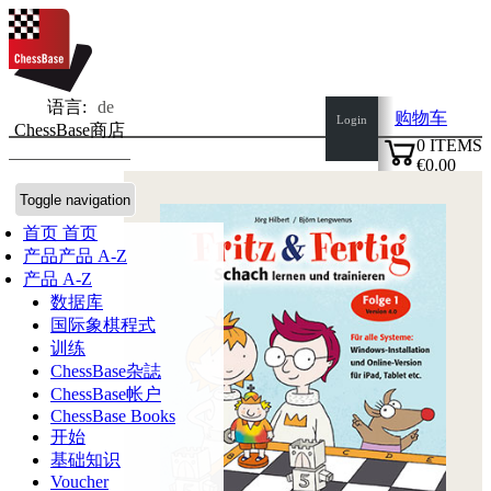
语言:
de
购物车
Login
ChessBase商店
0
ITEMS
€0.00
✔
Toggle navigation
首页
首页
产品
产品 A-Z
产品 A-Z
数据库
国际象棋程式
训练
ChessBase杂誌
ChessBase帐户
ChessBase Books
开始
基础知识
Voucher