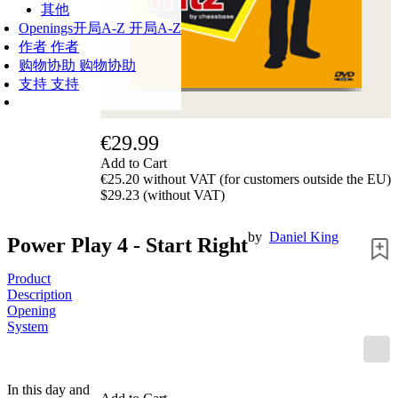
其他
Openings
开局A-Z
开局A-Z
作者
作者
购物协助
购物协助
支持
支持
€29.99
Add to Cart
€25.20 without VAT (for customers outside the EU)
$29.23 (without VAT)
by
Daniel King
Power Play 4 - Start Right
Product
Description
Opening
System
In this day and