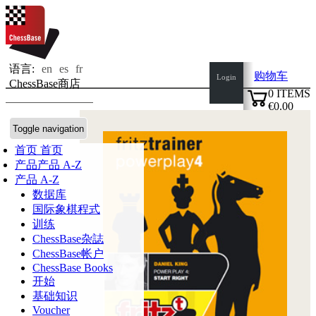
语言:
en
es
fr
购物车
Login
ChessBase商店
0
ITEMS
€0.00
✔
Toggle navigation
首页
首页
产品
产品 A-Z
产品 A-Z
数据库
国际象棋程式
训练
ChessBase杂誌
ChessBase帐户
ChessBase Books
开始
基础知识
Voucher