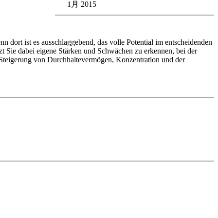
1月 2015
enn dort ist es ausschlaggebend, das volle Potential im entscheidenden
zt Sie dabei eigene Stärken und Schwächen zu erkennen, bei der
r Steigerung von Durchhaltevermögen, Konzentration und der
edback (also on mistakes) and further explanations.
nitial position - final position).
ou test your new knowledge and actively play the new opening.