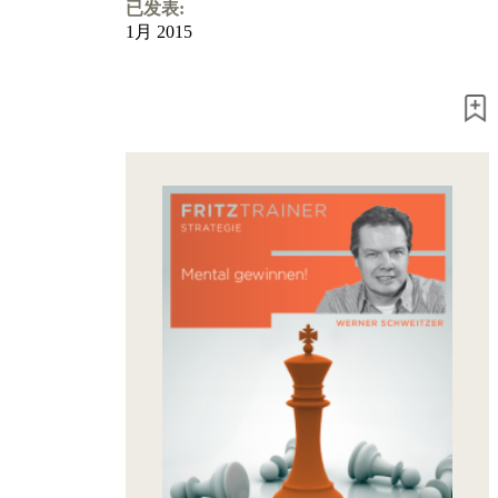
Program
已发表:
Packages
1月 2015
Program
Upgrade
Database
CB
packages
Training
Opening
Middlegame
Endgame
Master
Class
World
Champion
Chess
Fritz&Chesster
60
Minutes
FritzTrainer
Starting
out
初