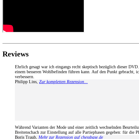
Assisted Analysis
Print notation and diagrams (for worksheets)
Reviews
Ehrlich gesagt war ich eingangs recht skeptisch bezüglich dieser DVD. 
einem besseren Wohlbefinden führen kann. Auf den Punkt gebracht, ich
verbessern.
Philipp Lins
,
Zur kompletten Rezension...
Während Varianten der Mode und einer zeitlich wechselnden Beurteilun
Breitenschach zur Einstellung auf alle Partiephasen gegeben: für die 
Boris Traub
,
Mehr zur Rezension auf chessbase.de