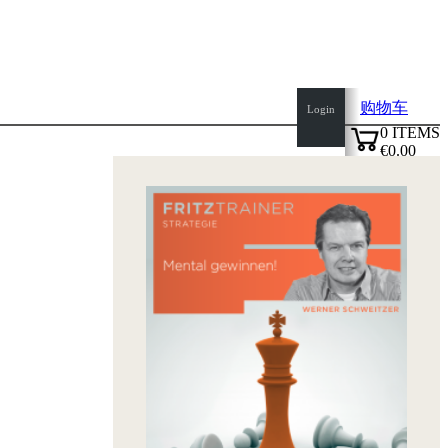
购物车
Login
0
ITEMS
€0.00
top
✔
of
page
Home
page
新
产
品
作
者
Openings
Contact
T
&
C