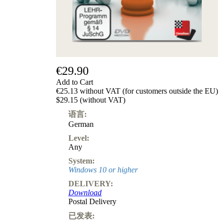
级
产
品
ChessBase
Magazine
Magazine
€29.90
Extra
Subscription
Add to Cart
€25.13 without VAT (for customers outside the EU)
Other
$29.15 (without VAT)
Ludwig
Boutique
语言:
Vouchers
German
Level:
Any
System:
Windows 10 or higher
DELIVERY:
Download
Postal Delivery
已发表: