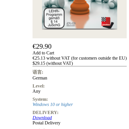
Privacy
Policy
about
us
FAQ
许
可
证
€29.90
Accessibility
Add to Cart
Cookies
€25.13 without VAT (for customers outside the EU)
Management
$29.15 (without VAT)
Compliance
Hotline
语言:
German
Chessbase
Accounts
Level:
Membership
Any
Ducats
System:
Chess
Windows 10 or higher
Programs
DELIVERY:
Fritz
Download
Postal Delivery
ChessBase