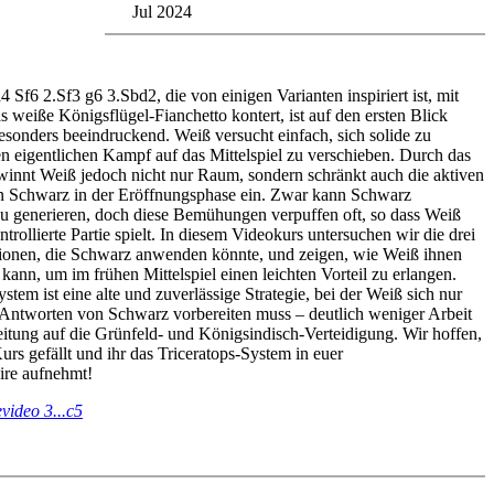
Jul 2024
 Sf6 2.Sf3 g6 3.Sbd2, die von einigen Varianten inspiriert ist, mit
 weiße Königsflügel-Fianchetto kontert, ist auf den ersten Blick
sonders beeindruckend. Weiß versucht einfach, sich solide zu
n eigentlichen Kampf auf das Mittelspiel zu verschieben. Durch das
winnt Weiß jedoch nicht nur Raum, sondern schränkt auch die aktiven
n Schwarz in der Eröffnungsphase ein. Zwar kann Schwarz
zu generieren, doch diese Bemühungen verpuffen oft, so dass Weiß
ntrollierte Partie spielt. In diesem Videokurs untersuchen wir die drei
ionen, die Schwarz anwenden könnte, und zeigen, wie Weiß ihnen
kann, um im frühen Mittelspiel einen leichten Vorteil zu erlangen.
stem ist eine alte und zuverlässige Strategie, bei der Weiß sich nur
 Antworten von Schwarz vorbereiten muss – deutlich weniger Arbeit
reitung auf die Grünfeld- und Königsindisch-Verteidigung. Wir hoffen,
urs gefällt und ihr das Triceratops-System in euer
ire aufnehmt!
video 3...c5