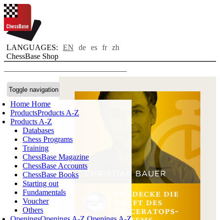
LANGUAGES:
EN
de
es
fr
zh
ChessBase Shop
Toggle navigation
Home
Home
Products
Products A-Z
Products A-Z
Databases
Chess Programs
Training
ChessBase Magazine
ChessBase Accounts
ChessBase Books
Starting out
Fundamentals
Voucher
Others
Openings
Openings A-Z
Openings A-Z