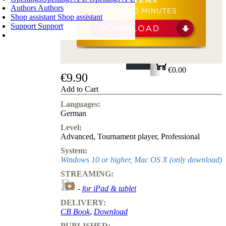
Authors
Authors
Shop assistant
Shop assistant
Support
Support
SHOPPING CART
Login
0
ITEMS
€0.00
€9.90
✔
Add to Cart
Languages:
German
Level:
Advanced
,
Tournament player
,
Professional
System:
Windows 10 or higher, Mac OS X (only download)
STREAMING:
-
for iPad & tablet
DELIVERY:
CB Book
,
Download
PUBLISHED: