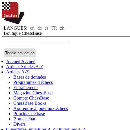
LANGUES:
en
de
es
FR
zh
Boutique ChessBase
Toggle navigation
Accueil
Accueil
Articles
Articles A-Z
Articles A-Z
Bases de données
Programmes d'échecs
Entraînement
Magazine ChessBase
Compte ChessBase
ChessBase Books
Apprendre à jouer aux échecs
Principes de base
Bon d'achat
Divers
Ouvertures
Ouvertures A-Z
Ouvertures A-Z