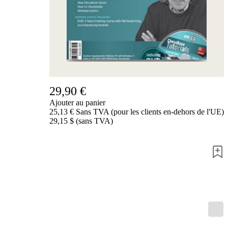
de
nous
FAQ
licences
Accessibility
Cookies
Management
Compliance
Hotline
29,90 €
Compte
Ajouter au panier
ChessBase
25,13 € Sans TVA (pour les clients en-dehors de l'UE)
Abonnement
29,15 $ (sans TVA)
Ducats
Programmes
d'échecs
Fritz
ChesssBase
Paquets
Mise-
à-
jour
Base