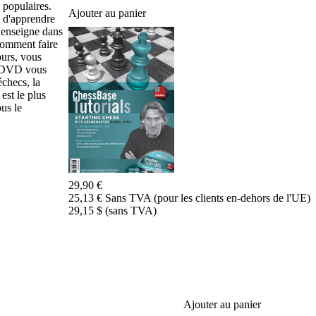
s populaires.
de
Ajouter au panier
t d'apprendre
données
 enseigne dans
CB
comment faire
packages
ours, vous
le DVD vous
Entraînement
checs, la
Ouvertures
est le plus
Milieu
us le
de
jeu
Finales
Master
Class
Champion
29,90 €
du
25,13 € Sans TVA (pour les clients en-dehors de l'UE)
Monde
29,15 $ (sans TVA)
d'échecs
Fritz
et
Bianca
60
Minutes
FritzTrainer
Ajouter au panier
Débutant