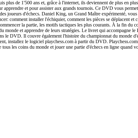
is plus de 1'500 ans et, grâce à l'internet, ils deviennent de plus en plu
our apprendre et pour assister aux grands tournois. Ce DVD vous perme
 des joueurs d'échecs. Daniel King, un Grand Maître expérimenté, vous
cer: comment installer l'échiquier, comment les pièces se déplacent et 
mmencer la partie, les motifs tactiques les plus courants. À la fin du c
s du monde et apprendre de leurs stratégies. Le livret qui accompagne 
dans le DVD. Il couvre également l'histoire du championnat du monde d'é
t, installez le logiciel playchess.com à partir du DVD. Playchess.com 
tous les coins du monde et jouer une partie d'échecs en ligne quand vo