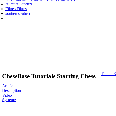
Auteurs
Auteurs
Filtres
Filtres
soutien
soutien
de
Daniel 
ChessBase Tutorials Starting Chess
Article
Description
Video
Système