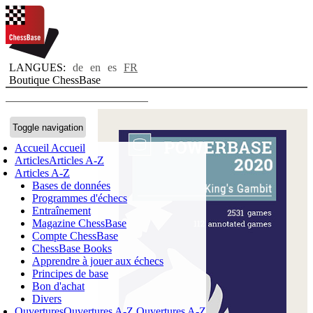
LANGUES:
de
en
es
FR
Boutique ChessBase
Toggle navigation
Accueil
Accueil
Articles
Articles A-Z
Articles A-Z
Bases de données
Programmes d'échecs
Entraînement
Magazine ChessBase
Compte ChessBase
ChessBase Books
Apprendre à jouer aux échecs
Principes de base
Bon d'achat
Divers
Ouvertures
Ouvertures A-Z
Ouvertures A-Z