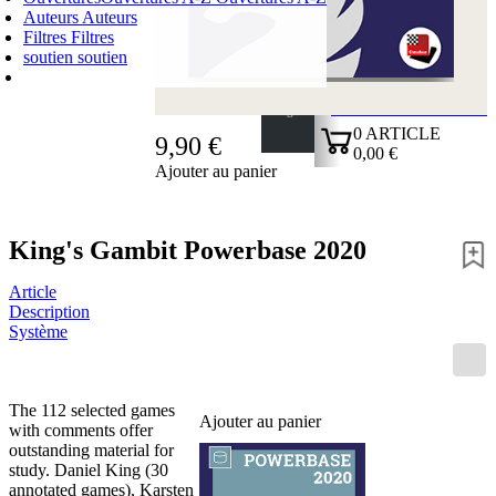
Auteurs
Auteurs
Filtres
Filtres
soutien
soutien
PANIER D'ACHATS
Login
0
ARTICLE
9,90 €
0,00 €
Ajouter au panier
✔
King's Gambit Powerbase 2020
Article
Description
Système
The 112 selected games
Ajouter au panier
with comments offer
outstanding material for
study. Daniel King (30
annotated games), Karsten