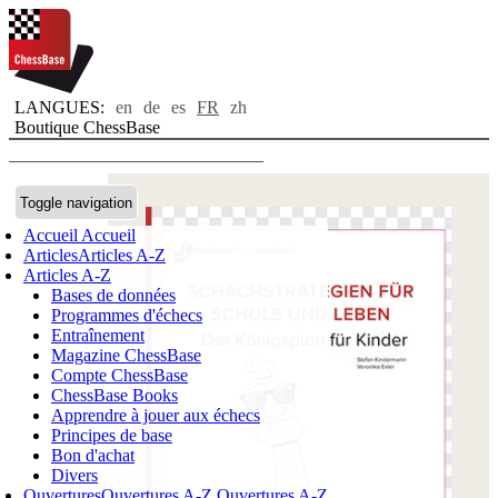
LANGUES:
en
de
es
FR
zh
Boutique ChessBase
Toggle navigation
Accueil
Accueil
Articles
Articles A-Z
Articles A-Z
Bases de données
Programmes d'échecs
Entraînement
Magazine ChessBase
Compte ChessBase
ChessBase Books
Apprendre à jouer aux échecs
Principes de base
Bon d'achat
Divers
Ouvertures
Ouvertures A-Z
Ouvertures A-Z