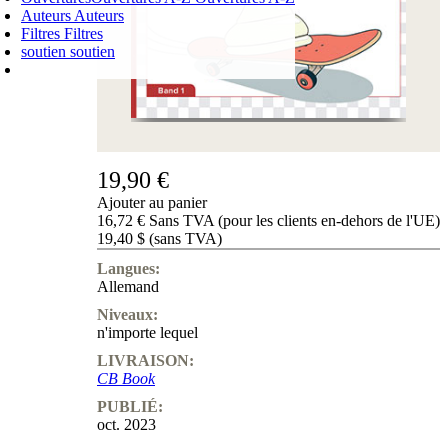
Auteurs
Auteurs
Filtres
Filtres
soutien
soutien
PANIER D'ACHATS
Login
0
ARTICLE
0,00 €
✔
19,90 €
Ajouter au panier
16,72 € Sans TVA (pour les clients en-dehors de l'UE)
19,40 $ (sans TVA)
Langues:
Allemand
Niveaux:
n'importe lequel
LIVRAISON:
CB Book
PUBLIÉ:
oct. 2023