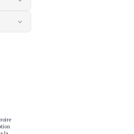
roire
ption
a la