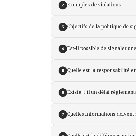
Exemples de violations
2
Objectifs de la politique de 
3
Est-il possible de signaler u
4
Quelle est la responsabilité 
5
Existe-t-il un délai réglement
6
Quelles informations doivent 
7
Quelle est la différence entr