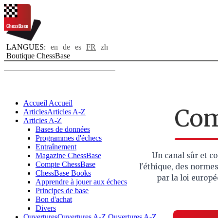
LANGUES:
en
de
es
FR
zh
Boutique ChessBase
Toggle navigation
Accueil
Accueil
Com
Articles
Articles A-Z
Articles A-Z
Bases de données
Programmes d'échecs
Entraînement
Un canal sûr et co
Magazine ChessBase
Compte ChessBase
l'éthique, des normes
ChessBase Books
par la loi europ
Apprendre à jouer aux échecs
Principes de base
Bon d'achat
Divers
Ouvertures
Ouvertures A-Z
Ouvertures A-Z