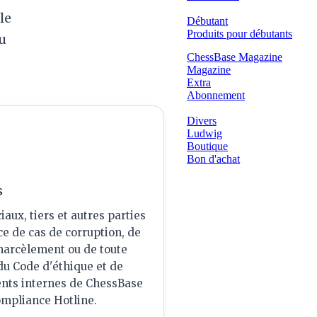
le
Débutant
Produits pour débutants
u
ChessBase Magazine
Magazine
Extra
Abonnement
Divers
Ludwig
Boutique
Bon d'achat
s
ux, tiers et autres parties
e de cas de corruption, de
e harcèlement ou de toute
, du Code d'éthique et de
ents internes de ChessBase
ompliance Hotline.