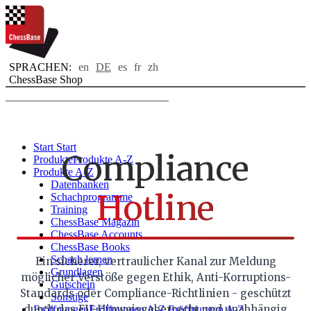
SPRACHEN:
en
DE
es
fr
zh
ChessBase Shop
Toggle navigation
Start
Start
Compliance
Produkte
Produkte A-Z
Produkte A-Z
Datenbanken
Hotline
Schachprogramme
Training
ChessBase Magazin
ChessBase Accounts
ChessBase Books
Schach lernen
Ein sicherer, vertraulicher Kanal zur Meldung
Grundlagen
möglicher Verstöße gegen Ethik, Anti-Korruptions-
Gutschein
Standards oder Compliance-Richtlinien - geschützt
Sonstige
durch das EU-Hinweisgeberrecht und unabhängig
Eröffnungen
Eröffnungen A-Z
Eröffnungen A-Z