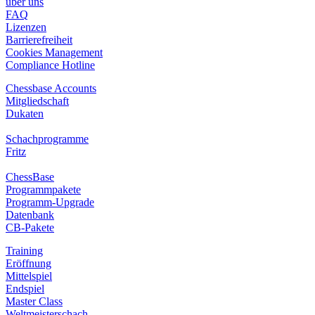
über uns
FAQ
Lizenzen
Barrierefreiheit
Cookies Management
Compliance Hotline
Chessbase Accounts
Mitgliedschaft
Dukaten
Schachprogramme
Fritz
ChessBase
Programmpakete
Programm-Upgrade
Datenbank
CB-Pakete
Training
Eröffnung
Mittelspiel
Endspiel
Master Class
Weltmeisterschach