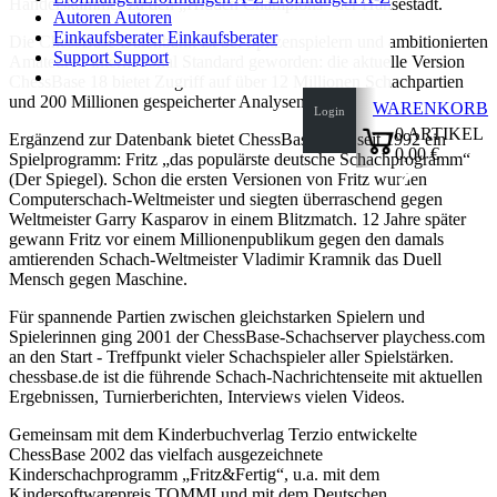
Handelskammer zu den „Hidden Champions“ der Hansestadt.
Autoren
Autoren
Einkaufsberater
Einkaufsberater
Die ChessBase Datenbank ist bei Spitzenspielern und ambitionierten
Support
Support
Amateuren international Standard geworden: die aktuelle Version
ChessBase 18 bietet Zugriff auf über 12 Millionen Schachpartien
und 200 Millionen gespeicherter Analysen.
WARENKORB
Login
0
ARTIKEL
Ergänzend zur Datenbank bietet ChessBase auch seit 1992 ein
0,00 €
Spielprogramm: Fritz „das populärste deutsche Schachprogramm“
✔
(Der Spiegel). Schon die ersten Versionen von Fritz wurden
Computerschach-Weltmeister und siegten überraschend gegen
Weltmeister Garry Kasparov in einem Blitzmatch. 12 Jahre später
gewann Fritz vor einem Millionenpublikum gegen den damals
amtierenden Schach-Weltmeister Vladimir Kramnik das Duell
Mensch gegen Maschine.
Für spannende Partien zwischen gleichstarken Spielern und
Spielerinnen ging 2001 der ChessBase-Schachserver playchess.com
an den Start - Treffpunkt vieler Schachspieler aller Spielstärken.
chessbase.de ist die führende Schach-Nachrichtenseite mit aktuellen
Ergebnissen, Turnierberichten, Interviews vielen Videos.
Gemeinsam mit dem Kinderbuchverlag Terzio entwickelte
ChessBase 2002 das vielfach ausgezeichnete
Kinderschachprogramm „Fritz&Fertig“, u.a. mit dem
Kindersoftwarepreis TOMMI und mit dem Deutschen