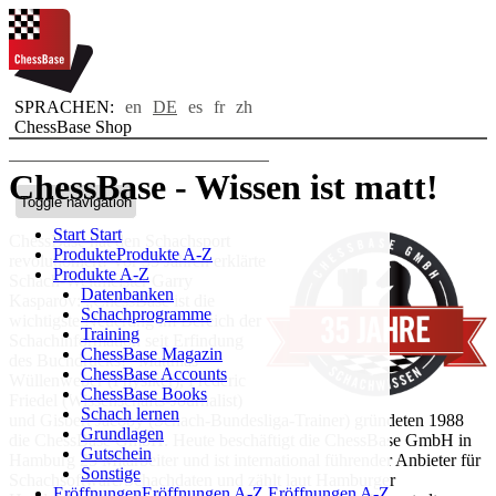
SPRACHEN:
en
DE
es
fr
zh
ChessBase Shop
ChessBase - Wissen ist matt!
Toggle navigation
Start
Start
ChessBase hat den Schachsport
Produkte
Produkte A-Z
revolutioniert! Vor 35 Jahren erklärte
Produkte A-Z
Schach-Weltmeister Garry
Datenbanken
Kasparov: „ChessBase ist die
Schachprogramme
wichtigste Neuerung im Bereich der
Training
Schachinformation seit Erfindung
ChessBase Magazin
des Buchdrucks!“ Matthias
ChessBase Accounts
Wüllenweber (Physiker), Frederic
ChessBase Books
Friedel (Wissenschafts-Journalist)
Schach lernen
und Gisbert Jacoby (Schach-Bundesliga-Trainer) gründeten 1988
Grundlagen
die ChessBase GmbH. Heute beschäftigt die ChessBase GmbH in
Gutschein
Hamburg 25 Mitarbeiter und ist international führender Anbieter für
Sonstige
Schachsoftware/Schachdaten und zählt laut Hamburger
Eröffnungen
Eröffnungen A-Z
Eröffnungen A-Z