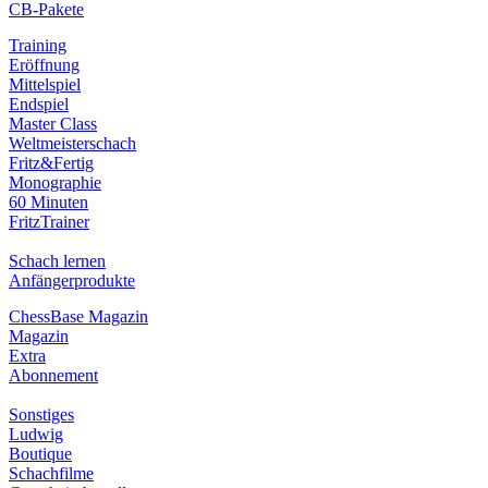
CB-Pakete
Training
Eröffnung
Mittelspiel
Endspiel
Master Class
Weltmeisterschach
Fritz&Fertig
Monographie
60 Minuten
FritzTrainer
Schach lernen
Anfängerprodukte
ChessBase Magazin
Magazin
Extra
Abonnement
Sonstiges
Ludwig
Boutique
Schachfilme