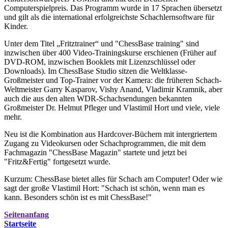
Computerspielpreis. Das Programm wurde in 17 Sprachen übersetzt
und gilt als die international erfolgreichste Schachlernsoftware für
Kinder.
Unter dem Titel „Fritztrainer“ und "ChessBase training" sind
inzwischen über 400 Video-Trainingskurse erschienen (Früher auf
DVD-ROM, inzwischen Booklets mit Lizenzschlüssel oder
Downloads). Im ChessBase Studio sitzen die Weltklasse-
Großmeister und Top-Trainer vor der Kamera: die früheren Schach-
Weltmeister Garry Kasparov, Vishy Anand, Vladimir Kramnik, aber
auch die aus den alten WDR-Schachsendungen bekannten
Großmeister Dr. Helmut Pfleger und Vlastimil Hort und viele, viele
mehr.
Neu ist die Kombination aus Hardcover-Büchern mit intergriertem
Zugang zu Videokursen oder Schachprogrammen, die mit dem
Fachmagazin "ChessBase Magazin" startete und jetzt bei
"Fritz&Fertig" fortgesetzt wurde.
Kurzum: ChessBase bietet alles für Schach am Computer! Oder wie
sagt der große Vlastimil Hort: "Schach ist schön, wenn man es
kann. Besonders schön ist es mit ChessBase!"
Seitenanfang
Startseite