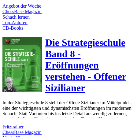
Angebot der Woche
ChessBase Magazin
Schach lernen
Top-Autoren
CB-Books
Die Strategieschule
Band 8 -
Eröffnungen
verstehen - Offener
Sizilianer
In der Strategieschule 8 steht der Offene Sizilianer im Mittelpunkt –
eine der wichtigsten und dynamischsten Eröffnungen im modernen
Schach. Statt Varianten bis ins letzte Detail auswendig zu lernen,
vermittelt dieser Kurs einen praxisnahen Zugang: Hauptvarianten
spielen, die dahinterliegenden Ideen verstehen und mit gesundem
Fritztrainer
Selbstvertrauen ans Brett gehen. Ziel ist es, strategisches Verständnis
ChessBase Magazin
und taktische Schlagkraft zu entwickeln, nicht bloß Theorie zu