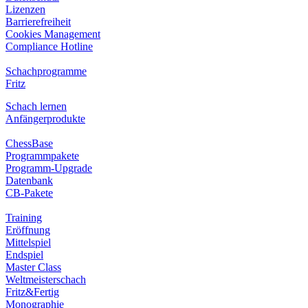
Lizenzen
Barrierefreiheit
Cookies Management
Compliance Hotline
Schachprogramme
Fritz
Schach lernen
Anfängerprodukte
ChessBase
Programmpakete
Programm-Upgrade
Datenbank
CB-Pakete
Training
Eröffnung
Mittelspiel
Endspiel
Master Class
Weltmeisterschach
Fritz&Fertig
Monographie