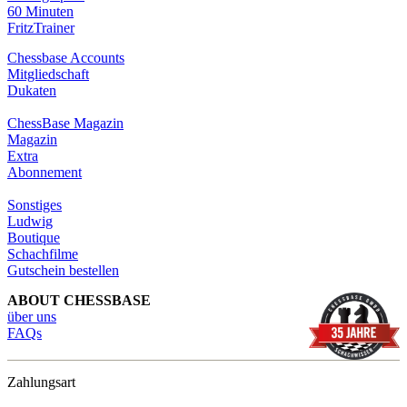
60 Minuten
FritzTrainer
Chessbase Accounts
Mitgliedschaft
Dukaten
ChessBase Magazin
Magazin
Extra
Abonnement
Sonstiges
Ludwig
Boutique
Schachfilme
Gutschein bestellen
ABOUT CHESSBASE
über uns
FAQs
Zahlungsart