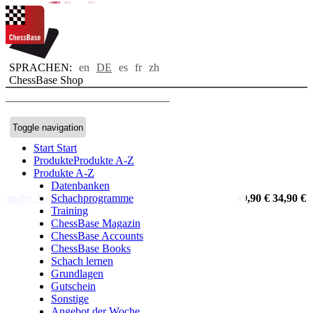
neu
neu
neu
neu
neu
neu
SPRACHEN:
en
DE
es
fr
zh
ChessBase Shop
Toggle navigation
Start
Start
Produkte
Produkte A-Z
Produkte A-Z
Datenbanken
mehr Angebote
Schachprogramme
49,90 €
34,90 €
Training
ChessBase Magazin
ChessBase Accounts
ChessBase Books
Schach lernen
Grundlagen
Gutschein
Sonstige
Angebot der Woche