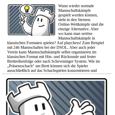
Wann wieder normale
Mannschaftskämpfe
gespielt werden können,
steht in den Sternen.
Online-Wettkämpfe sind die
einzige Alternative. Aber
wo kann man seriöse
Mannschaftskämpfe in
klassischen Formaten spielen? Auf playchess! Zum Beispiel
mit 246 Mannschaften bei der DSOL. Aber auch jeder
Verein kann Mannschaftskämpfe selbst organisieren im
klassischen Format mit Hin- und Rückrunde und fester
Brettreihenfolge oder nach Scheveninger System. Wie im
„Präsenzschach“ am Brett können sich die Spieler
ausschließlich auf das Schachspielen konzentrieren und
müssen sich nicht um die Paarungen kümmern oder auch
nicht selbst herausfordern. Nur die Mannschaftsführer
müssen etwas mehr tun, genau wie bei „normalen“
Mannschaftskämpfen.
Mehr...
6