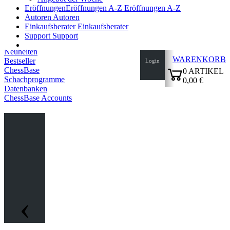
Eröffnungen
Eröffnungen A-Z
Eröffnungen A-Z
Autoren
Autoren
Einkaufsberater
Einkaufsberater
Support
Support
Neuheiten
WARENKORB
Bestseller
Login
ChessBase
0
ARTIKEL
Schachprogramme
0,00 €
Datenbanken
✔
ChessBase Accounts
‹