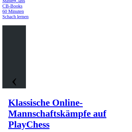
MasterClass
reproduzieren.
CB-Books
60 Minuten
Kostenloses Beispielvideo:
Einführung
Schach lernen
Kostenloses Beispielvideo:
Figurenopfer auf d5
‹
Klassische Online-
Mannschaftskämpfe auf
PlayChess