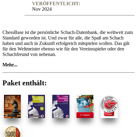
VERÖFFENTLICHT:
Nov 2024
ChessBase ist die persönliche Schach-Datenbank, die weltweit zum
Standard geworden ist. Und zwar für alle, die Spaß am Schach
haben und auch in Zukunft erfolgreich mitspielen wollen. Das gilt
für den Weltmeister ebenso wie für den Vereinsspieler oder den
Schachfreund von nebenan.
Mehr...
Neu in Chess Base 18:
INSPIRIERENDER
Paket enthält:
durch Stilanalyse von Spielern und Suche nach strategischen
Themen
INTEGRATIVER
durch die Einbindung von Lichess und die API zu chess.com
INFORMATIVER durch Abgleich von Lichess Accounts
INDIVIDUELL PERFORMANT UND MOBIL
durch neue Cloud Engine-Technik und ChessBase mobile App