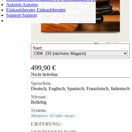
Autoren
Autoren
Einkaufsberater
Einkaufsberater
Support
Support
WARENKORB
Login
0
ARTIKEL
0,00 €
✔
Start:
499,90 €
Nicht lieferbar
Sprachen:
Deutsch
,
Englisch
,
Spanisch
,
Französisch
,
Italienisch
Niveau:
Beliebig
System:
Windows 10 oder neuer
LIEFERUNG: