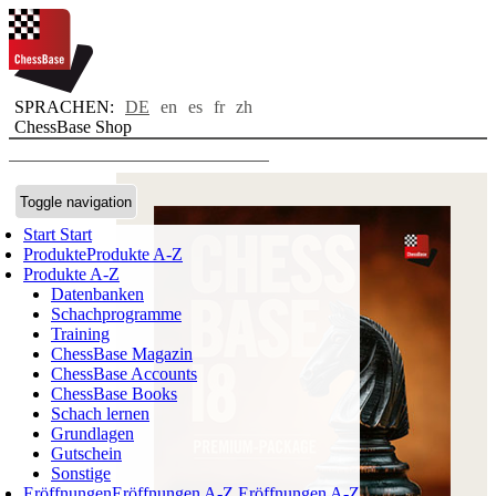
SPRACHEN:
DE
en
es
fr
zh
ChessBase Shop
Toggle navigation
Start
Start
Produkte
Produkte A-Z
Produkte A-Z
Datenbanken
Schachprogramme
Training
ChessBase Magazin
ChessBase Accounts
ChessBase Books
Schach lernen
Grundlagen
Gutschein
Sonstige
Eröffnungen
Eröffnungen A-Z
Eröffnungen A-Z