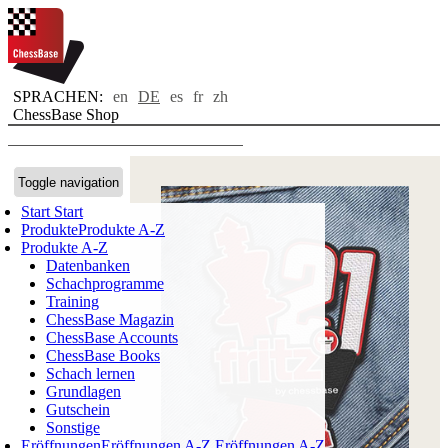
SPRACHEN:
en
DE
es
fr
zh
ChessBase Shop
Toggle navigation
Start
Start
Produkte
Produkte A-Z
Produkte A-Z
Datenbanken
Schachprogramme
Training
ChessBase Magazin
ChessBase Accounts
ChessBase Books
Schach lernen
Grundlagen
Gutschein
Sonstige
Eröffnungen
Eröffnungen A-Z
Eröffnungen A-Z