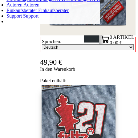
Autoren
Autoren
Einkaufsberater
Einkaufsberater
Support
Support
WARENKORB
Login
0
ARTIKEL
Sprachen:
0,00 €
✔
49,90 €
In den Warenkorb
Paket enthält: