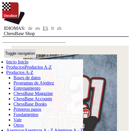
IDIOMAS:
de
en
ES
fr
zh
ChessBase Shop
Toggle navigation
Inicio
Inicio
Productos
Productos A-Z
Productos A-Z
Bases de datos
Programas de Ajedrez
Entrenamiento
ChessBase Magazine
ChessBase Accounts
ChessBase Books
Primeros pasos
Fundamentos
Vale
Otros
Aperturas
Aperturas A - Z
Aperturas A - Z