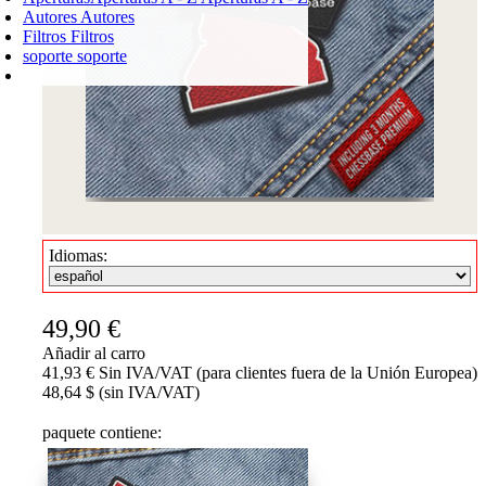
Autores
Autores
Filtros
Filtros
soporte
soporte
CARRO DE LA COMPRA
Login
0
PRODUCTO
0,00 €
✔
Idiomas:
49,90 €
Añadir al carro
41,93 € Sin IVA/VAT (para clientes fuera de la Unión Europea)
48,64 $ (sin IVA/VAT)
paquete contiene: