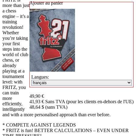
Ajouter au panier
more than just
a chess
engine – it’s a
training
revolution!
Whether
you’re taking
your first
steps into the
world of club
chess, or
already
playing at a
tournament
Langues:
level: with
FRITZ, you
can train
49,90 €
more
41,93 € Sans TVA (pour les clients en-dehors de l'UE)
efficiently,
48,64 $ (sans TVA)
intelligently
and with a more personalised approach than ever before.
* COMPETE AGAINST LEGENDS
* FRITZ is fun! BETTER CALCULATIONS – EVEN UNDER
TIME PRESSURE!