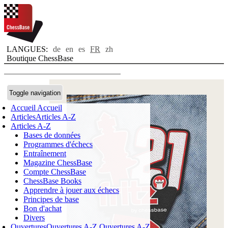
LANGUES:
de
en
es
FR
zh
Boutique ChessBase
Toggle navigation
Accueil
Accueil
Articles
Articles A-Z
Articles A-Z
Bases de données
Programmes d'échecs
Entraînement
Magazine ChessBase
Compte ChessBase
ChessBase Books
Apprendre à jouer aux échecs
Principes de base
Bon d'achat
Divers
Ouvertures
Ouvertures A-Z
Ouvertures A-Z