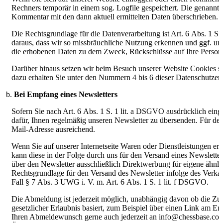
Rechners temporär in einem sog. Logfile gespeichert. Die genann
Kommentar mit den dann aktuell ermittelten Daten überschrieben.
Die Rechtsgrundlage für die Datenverarbeitung ist Art. 6 Abs. 1 S. 
daraus, dass wir so missbräuchliche Nutzung erkennen und ggf. un
die erhobenen Daten zu dem Zweck, Rückschlüsse auf Ihre Person 
Darüber hinaus setzen wir beim Besuch unserer Website Cookies s
dazu erhalten Sie unter den Nummern 4 bis 6 dieser Datenschutzer
Bei Empfang eines Newsletters
Sofern Sie nach Art. 6 Abs. 1 S. 1 lit. a DSGVO ausdrücklich ein
dafür, Ihnen regelmäßig unseren Newsletter zu übersenden. Für de
Mail-Adresse ausreichend.
Wenn Sie auf unserer Internetseite Waren oder Dienstleistungen er
kann diese in der Folge durch uns für den Versand eines Newslette
über den Newsletter ausschließlich Direktwerbung für eigene ähnli
Rechtsgrundlage für den Versand des Newsletter infolge des Verkau
Fall § 7 Abs. 3 UWG i. V. m. Art. 6 Abs. 1 S. 1 lit. f DSGVO.
Die Abmeldung ist jederzeit möglich, unabhängig davon ob die Zu
gesetzlicher Erlaubnis basiert, zum Beispiel über einen Link am En
Ihren Abmeldewunsch gerne auch jederzeit an info@chessbase.com 