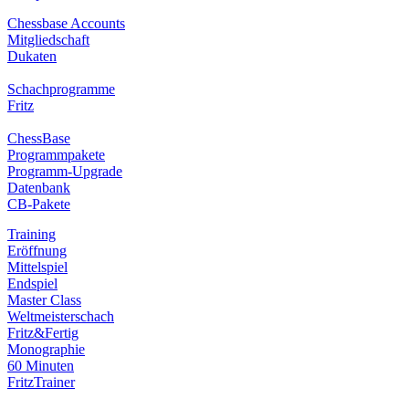
Chessbase Accounts
Mitgliedschaft
Dukaten
Schachprogramme
Fritz
ChessBase
Programmpakete
Programm-Upgrade
Datenbank
CB-Pakete
Training
Eröffnung
Mittelspiel
Endspiel
Master Class
Weltmeisterschach
Fritz&Fertig
Monographie
60 Minuten
FritzTrainer