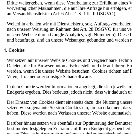
Dritte weitergeben, wenn diese Verarbeitung zur Erfüllung eines V
vorvertraglicher Maßnahmen, die auf Ihre Anfrage hin erfolgen, erfo
an Versanddienstleister (Art. 6 Abs. 1 S. 1 lit. b DSGVO).
Weiterhin arbeiten wir mit Dienstleistern, sog. Auftragsverarbeite
nach unserer Weisung im Rahmen des Art. 28 DSGVO für uns verar
unserer Website durch Google Analytics, vgl. Nummer 5). Diese Di
und beauftragt, sind an unsere Weisungen gebunden und werden reg
Cookies
Wir setzen auf unserer Website Cookies und vergleichbare Technolo
Dateien, die Ihr Browser automatisch erstellt und die auf Ihrem En
werden, wenn Sie unsere Website besuchen. Cookies richten auf Ih
Viren, Trojaner oder sonstige Schadsoftware.
In dem Cookie werden Informationen abgelegt, die sich jeweils i
Endgerät ergeben. Dies bedeutet jedoch nicht, dass wir dadurch unmi
Der Einsatz von Cookies dient einerseits dazu, die Nutzung unsere
setzen wir sogenannte Session-Cookies ein, um zu erkennen, dass Si
haben. Diese werden nach Verlassen unserer Website automatisch g
Darüber hinaus setzen wir ebenfalls zur Optimierung der Benutzerfr
bestimmten festgelegten Zeitraum auf Ihrem Endgerät gespeichert 
unsere Dienste in Anspruch zu nehmen, wird automatisch erkannt, 