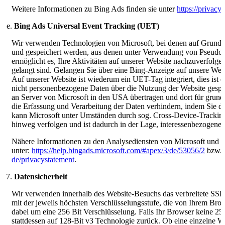
Weitere Informationen zu Bing Ads finden sie unter
https://privacy
Bing Ads Universal Event Tracking (UET)
Wir verwenden Technologien von Microsoft, bei denen auf Grund
und gespeichert werden, aus denen unter Verwendung von Pseudon
ermöglicht es, Ihre Aktivitäten auf unserer Website nachzuverfolg
gelangt sind. Gelangen Sie über eine Bing-Anzeige auf unsere Webs
Auf unserer Website ist wiederum ein UET-Tag integriert, dies ist
nicht personenbezogene Daten über die Nutzung der Website gespe
an Server von Microsoft in den USA übertragen und dort für grund
die Erfassung und Verarbeitung der Daten verhindern, indem Sie 
kann Microsoft unter Umständen durch sog. Cross-Device-Trackin
hinweg verfolgen und ist dadurch in der Lage, interessenbezogene
Nähere Informationen zu den Analysediensten von Microsoft und z
unter:
https://help.bingads.microsoft.com/#apex/3/de/53056/2
bzw.
de/privacystatement
.
Datensicherheit
Wir verwenden innerhalb des Website-Besuchs das verbreitete SSL
mit der jeweils höchsten Verschlüsselungsstufe, die von Ihrem Brows
dabei um eine 256 Bit Verschlüsselung. Falls Ihr Browser keine 256
stattdessen auf 128-Bit v3 Technologie zurück. Ob eine einzelne Web