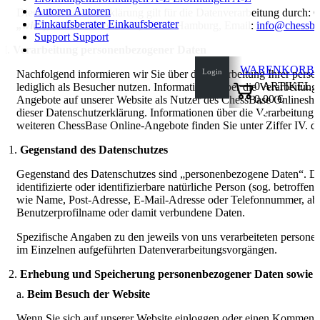
Autoren
Autoren
Diese Datenschutzerklärung gilt für die Datenverarbeitung durch
Einkaufsberater
Einkaufsberater
„wir“
), Osterbekstraße 90a, 22083 Hamburg, Email:
info@chessba
Support
Support
Verarbeitung personenbezogener Daten
WARENKORB
Login
Nachfolgend informieren wir Sie über die Verarbeitung Ihrer per
0
ARTIKEL
lediglich als Besucher nutzen. Informationen über die Verarbeitun
0,00 €
Angebote auf unserer Website als Nutzer des ChessBase Onlineshops 
dieser Datenschutzerklärung. Informationen über die Verarbeitun
✔
weiteren ChessBase Online-Angebote finden Sie unter Ziffer IV. di
Gegenstand des Datenschutzes
Gegenstand des Datenschutzes sind „personenbezogene Daten“. Diese
identifizierte oder identifizierbare natürliche Person (sog. betroff
wie Name, Post-Adresse, E-Mail-Adresse oder Telefonnummer, abe
Benutzerprofilname oder damit verbundene Daten.
Spezifische Angaben zu den jeweils von uns verarbeiteten persone
im Einzelnen aufgeführten Datenverarbeitungsvorgängen.
Erhebung und Speicherung personenbezogener Daten sowie 
Beim Besuch der Website
Wenn Sie sich auf unserer Website einloggen oder einen Kommentar