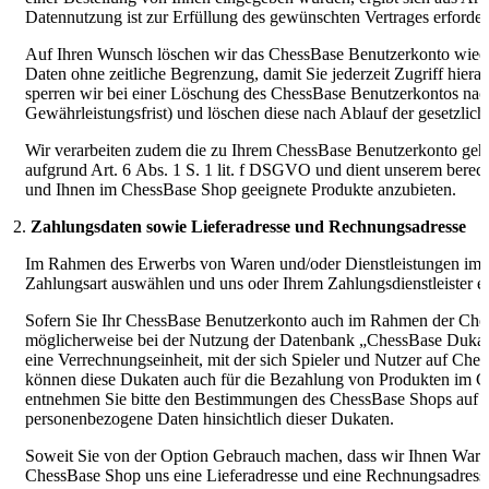
Datennutzung ist zur Erfüllung des gewünschten Vertrages erforder
Auf Ihren Wunsch löschen wir das ChessBase Benutzerkonto wieder
Daten ohne zeitliche Begrenzung, damit Sie jederzeit Zugriff hier
sperren wir bei einer Löschung des ChessBase Benutzerkontos nac
Gewährleistungsfrist) und löschen diese nach Ablauf der gesetzlic
Wir verarbeiten zudem die zu Ihrem ChessBase Benutzerkonto gehör
aufgrund Art. 6 Abs. 1 S. 1 lit. f DSGVO und dient unserem berecht
und Ihnen im ChessBase Shop geeignete Produkte anzubieten.
Zahlungsdaten sowie Lieferadresse und Rechnungsadresse
Im Rahmen des Erwerbs von Waren und/oder Dienstleistungen im Che
Zahlungsart auswählen und uns oder Ihrem Zahlungsdienstleister e
Sofern Sie Ihr ChessBase Benutzerkonto auch im Rahmen der Che
möglicherweise bei der Nutzung der Datenbank „ChessBase Dukat
eine Verrechnungseinheit, mit der sich Spieler und Nutzer auf Che
können diese Dukaten auch für die Bezahlung von Produkten im C
entnehmen Sie bitte den Bestimmungen des ChessBase Shops auf de
personenbezogene Daten hinsichtlich dieser Dukaten.
Soweit Sie von der Option Gebrauch machen, dass wir Ihnen Waren i
ChessBase Shop uns eine Lieferadresse und eine Rechnungsadress