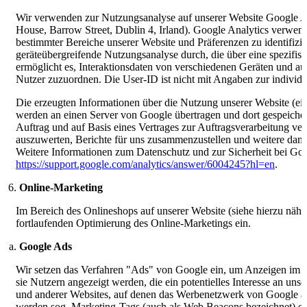
Wir verwenden zur Nutzungsanalyse auf unserer Website Google An
House, Barrow Street, Dublin 4, Irland). Google Analytics verwen
bestimmter Bereiche unserer Website und Präferenzen zu identifizie
geräteübergreifende Nutzungsanalyse durch, die über eine spezifis
ermöglicht es, Interaktionsdaten von verschiedenen Geräten und au
Nutzer zuzuordnen. Die User-ID ist nicht mit Angaben zur individu
Die erzeugten Informationen über die Nutzung unserer Website (ein
werden an einen Server von Google übertragen und dort gespeicher
Auftrag und auf Basis eines Vertrages zur Auftragsverarbeitung v
auszuwerten, Berichte für uns zusammenzustellen und weitere dami
Weitere Informationen zum Datenschutz und zur Sicherheit bei Goog
https://support.google.com/analytics/answer/6004245?hl=en
.
Online-Marketing
Im Bereich des Onlineshops auf unserer Website (siehe hierzu näher 
fortlaufenden Optimierung des Online-Marketings ein.
Google Ads
Wir setzen das Verfahren "Ads" von Google ein, um Anzeigen im W
sie Nutzern angezeigt werden, die ein potentielles Interesse an un
und anderer Websites, auf denen das Werbenetzwerk von Google akt
werden sog. Marketing-Tags (auch als Web Beacons bezeichnet) ei