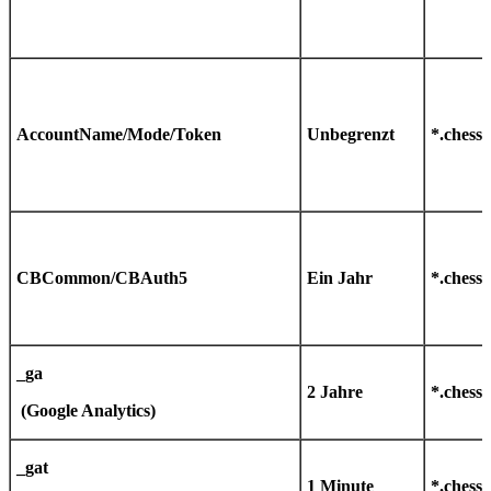
AccountName/Mode/Token
Unbegrenzt
*.chess
CBCommon/CBAuth5
Ein Jahr
*.chess
_ga
2 Jahre
*.chess
(
Google Analytics)
_gat
1 Minute
*.chess