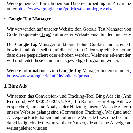
Weitergehende Informationen zur Datenverarbeitung im Zusammen
unter
https://www.google.com/policies/technologies/ads/
.
Google Tag Manager
Wir verwenden auf unserer Website den Google Tag Manager von G
Code-Fragmente
(Tags)
auf unserer Website einzubinden und verw
Der Google Tag Manager funktioniert ohne Cookies und ist eine Do
bewirkt und nicht selbst auf die erfassten Daten zugreift. So kommt
dass diese gespeichert oder erhoben werden. Vielmehr erkennt de
will und leitet diese dann an das jeweilige Programm weiter.
Weitere Informationen zum Google Tag Manager finden sie unter
h
https://www.google.de/intl/de/policies/privacy
.
Bing Ads
Wir setzen das Conversion- und Tracking-Tool Bing Ads ein (Anbi
Redmond, WA 98052-6399, USA). Im Rahmen von Bing Ads werde
gespeichert, um eine Analyse der Nutzung unserer Website zu ermö
unsere Website gelangt sind (Conversion-Tracking). Wir (und auch 
Anzeige geklickt haben und auf unsere Website bzw. eine bestimmte
dabei lediglich die Gesamtzahl der Nutzer, die auf eine Anzeige ge
weitergeleitet wurden.