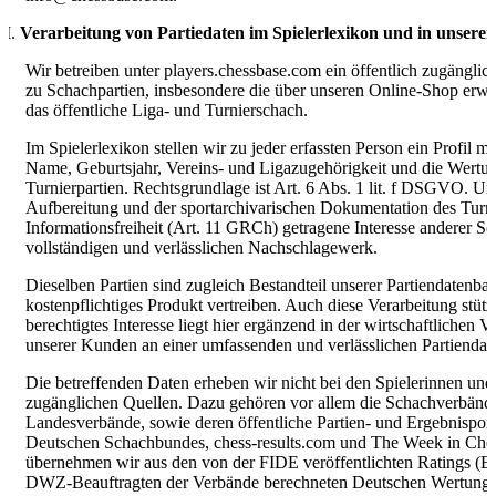
Verarbeitung von Partiedaten im Spielerlexikon und in unsere
Wir betreiben unter players.chessbase.com ein öffentlich zugängl
zu Schachpartien, insbesondere die über unseren Online-Shop er
das öffentliche Liga- und Turnierschach.
Im Spielerlexikon stellen wir zu jeder erfassten Person ein Profil
Name, Geburtsjahr, Vereins- und Ligazugehörigkeit und die Wertun
Turnierpartien. Rechtsgrundlage ist Art. 6 Abs. 1 lit. f DSGVO. Unse
Aufbereitung und der sportarchivarischen Dokumentation des Turn
Informationsfreiheit (Art. 11 GRCh) getragene Interesse anderer Sc
vollständigen und verlässlichen Nachschlagewerk.
Dieselben Partien sind zugleich Bestandteil unserer Partiendatenba
kostenpflichtiges Produkt vertreiben. Auch diese Verarbeitung stüt
berechtigtes Interesse liegt hier ergänzend in der wirtschaftliche
unserer Kunden an einer umfassenden und verlässlichen Partiendat
Die betreffenden Daten erheben wir nicht bei den Spielerinnen und S
zugänglichen Quellen. Dazu gehören vor allem die Schachverbänd
Landesverbände, sowie deren öffentliche Partien- und Ergebnisport
Deutschen Schachbundes, chess-results.com und The Week in Ches
übernehmen wir aus den von der FIDE veröffentlichten Ratings (E
DWZ-Beauftragten der Verbände berechneten Deutschen Wertung