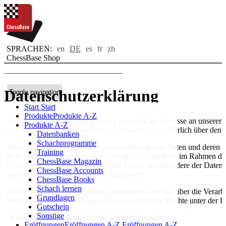
SPRACHEN:
en
DE
es
fr
zh
ChessBase Shop
Datenschutzerklärung
Toggle navigation
Start
Start
Produkte
Produkte A-Z
Wir, die ChessBase GmbH, freuen uns über Ihr Interesse an unserer We
Produkte A-Z
sehr wichtig. Nachstehend informieren wir Sie ausführlich über den
Datenbanken
Schachprogramme
Wir nehmen den Schutz Ihrer personenbezogenen Daten und deren ver
Training
Ihrer personenbezogenen Daten erfolgt ausschließlich im Rahmen d
ChessBase Magazin
Datenschutzrechts der Europäischen Union, insbesondere der Dat
ChessBase Accounts
und der weiteren anwendbaren Regelungen.
ChessBase Books
Schach lernen
Mit dieser Datenschutzerklärung informieren wir Sie über die Verar
Grundlagen
Website unter www.chessbase.com und über Ihre Rechte unter der
Gutschein
Sonstige
Name und Kontaktdaten des Verantwortlichen
Eröffnungen
Eröffnungen A-Z
Eröffnungen A-Z