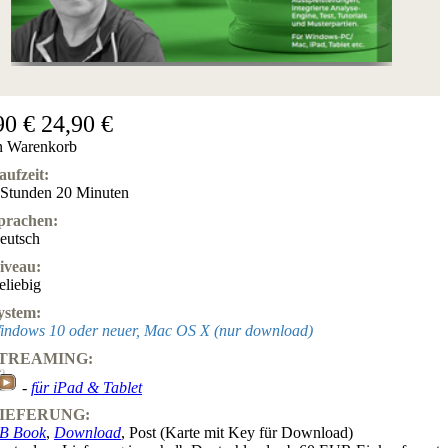
90 €
24,90 €
n Warenkorb
aufzeit:
 Stunden 20 Minuten
prachen:
eutsch
iveau:
eliebig
ystem:
indows 10 oder neuer, Mac OS X (nur download)
TREAMING:
-
für iPad & Tablet
IEFERUNG:
B Book
,
Download
, Post (Karte mit Key für Download)