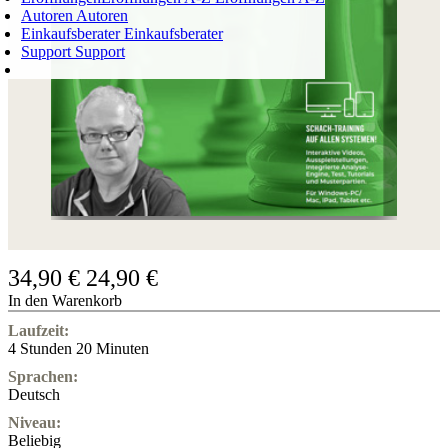
Autoren
Autoren
Einkaufsberater
Einkaufsberater
Support
Support
WARENKORB
Login
0
ARTIKEL
0,00 €
✔
34,90 €
24,90 €
In den Warenkorb
Laufzeit:
4 Stunden 20 Minuten
Sprachen:
Deutsch
Niveau:
Beliebig