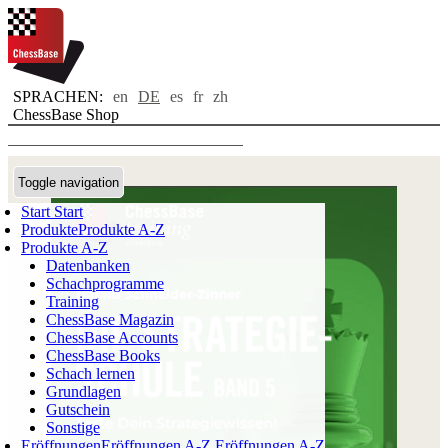
SPRACHEN:
en
DE
es
fr
zh
ChessBase Shop
Toggle navigation
Start
Start
Produkte
Produkte A-Z
Produkte A-Z
Datenbanken
Schachprogramme
Training
ChessBase Magazin
ChessBase Accounts
ChessBase Books
Schach lernen
Grundlagen
Gutschein
Sonstige
Eröffnungen
Eröffnungen A-Z
Eröffnungen A-Z