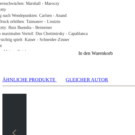
ernschwächen: Marshall - Maroczy
otty
ng nach Wendepunkten: Carlsen - Anand
Druck erhöhen: Taimanov - Lissizin
tty: Ruiz Buendia - Beisteiner
n maximalen Vorteil: Dus Chotimirsky - Capablanca
ichtig spielt: Kaiser - Schneider-Zinner
t
: Meier - Reich
In den Warenkorb
e - Zentrum öffnen: Gstach - Bachner
e, nicht fertig entwickelt: Horvath - Dolzhykova
e, Figuren im Abseits: Gustafsson - Walter
ts: Ragger - Nyback
ÄHNLICHE PRODUKTE
GLEICHER AUTOR
s: Svidler - Koellner
uren zurück: Repka - Fridman
guren perfekt stehen: Supi - Adhiban
: So - Kasparov
öhepunkt
 am Höhepunkt zuschlagen: Schneider - Schippke
am Höhepunkt zuschlagen: Kovalev - Piliposyan
 am Höhepunkt zuschlagen: Papp - Sivakumar
n: Reich - Lehner