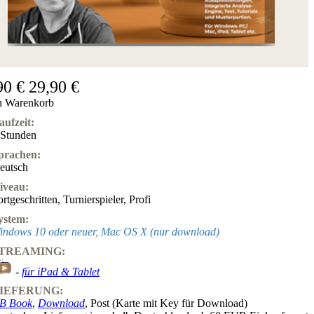
90 €
29,90 €
n Warenkorb
aufzeit:
 Stunden
prachen:
eutsch
iveau:
ortgeschritten
,
Turnierspieler
,
Profi
ystem:
indows 10 oder neuer, Mac OS X (nur download)
TREAMING:
-
für iPad & Tablet
IEFERUNG:
B Book
,
Download
, Post (Karte mit Key für Download)