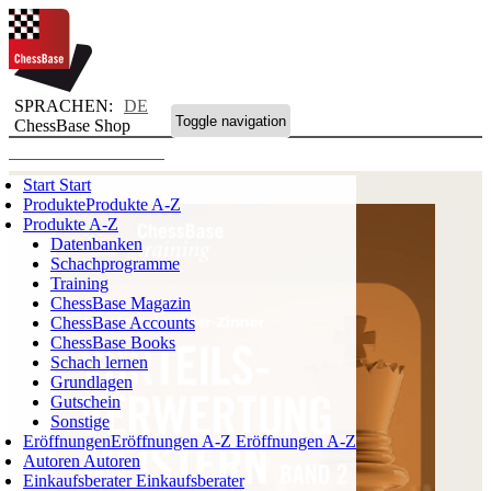
SPRACHEN:
DE
Toggle navigation
ChessBase Shop
Start
Start
Produkte
Produkte A-Z
Produkte A-Z
Datenbanken
Schachprogramme
Training
ChessBase Magazin
ChessBase Accounts
ChessBase Books
Schach lernen
Grundlagen
Gutschein
Sonstige
Eröffnungen
Eröffnungen A-Z
Eröffnungen A-Z
Autoren
Autoren
Einkaufsberater
Einkaufsberater