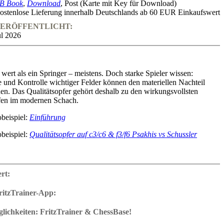
B Book
,
Download
, Post (Karte mit Key für Download)
ostenlose Lieferung innerhalb Deutschlands ab 60 EUR Einkaufswert
ERÖFFENTLICHT:
ul 2026
wert als ein Springer – meistens. Doch starke Spieler wissen:
ive und Kontrolle wichtiger Felder können den materiellen Nachteil
hen. Das Qualitätsopfer gehört deshalb zu den wirkungsvollsten
ffen im modernen Schach.
beispiel:
Einführung
beispiel:
Qualitätsopfer auf c3/c6 & f3/f6 Psakhis vs Schussler
er-Zinner zeigt Ihnen die wichtigsten Motive und Muster
itätsopfer: vom klassischen Zerstörungsopfer auf c3 oder f6 über
ert:
tenopfer bis hin zu Petrosjans legendären defensiven
nhand zahlreicher instruktiver Beispiele lernen Sie, wann ein
ritzTrainer-App:
echtfertigt ist und wie Sie die entstehenden Vorteile nutzen.
r für 4 Plattformen: App für Windows, App für Mac, ChessBase books
ngsaufgaben helfen dabei, die entscheidenden Muster dauerhaft zu
ase Videostream
ichkeiten: FritzTrainer & ChessBase!
ls Download oder per Post (Karte mit Seriennummer)
en in Fritztrainer-App oder integriert im ChessBase-Programm mit
it ca. 4-8 Std. Laufzeit
, Notation und großer Funktionsleiste