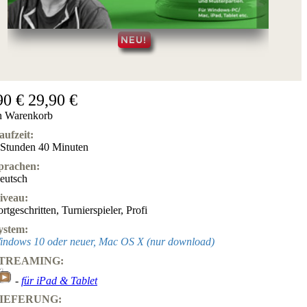
90 €
29,90 €
n Warenkorb
aufzeit:
 Stunden 40 Minuten
prachen:
eutsch
iveau:
ortgeschritten
,
Turnierspieler
,
Profi
ystem:
indows 10 oder neuer, Mac OS X (nur download)
TREAMING:
-
für iPad & Tablet
IEFERUNG: