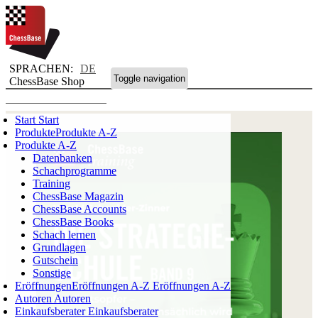
SPRACHEN:
DE
Toggle navigation
ChessBase Shop
Start
Start
Produkte
Produkte A-Z
Produkte A-Z
Datenbanken
Schachprogramme
Training
ChessBase Magazin
ChessBase Accounts
ChessBase Books
Schach lernen
Grundlagen
Gutschein
Sonstige
Eröffnungen
Eröffnungen A-Z
Eröffnungen A-Z
Autoren
Autoren
Einkaufsberater
Einkaufsberater