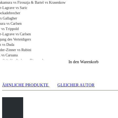
Nakamura vs Firouzja & Bartel vs Krasenkow
er-Lagrave vs Saric
ockadebrecher
vs Gallagher
ura vs Carlsen
r vs Trippold
er-Lagrave vs Carlsen
gung des Verteidigers
en vs Duda
ider-Zinner vs Rubini
z vs Caruana
alität für die lange Diagonale
In den Warenkorb
begovic vs Teske
vs Zhu Jiner
v vs Petrosian
cas Cordoba vs Spangenberg
ÄHNLICHE PRODUKTE
GLEICHER AUTOR
rposten-Opfer
orpostenopfer
s vs Botwinnik
s Kurajica
er vs Bruno
uferpaar als Kompensation