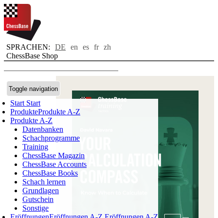
SPRACHEN:
DE
en
es
fr
zh
ChessBase Shop
Toggle navigation
Start
Start
Produkte
Produkte A-Z
Produkte A-Z
Datenbanken
Schachprogramme
Training
ChessBase Magazin
ChessBase Accounts
ChessBase Books
Schach lernen
Grundlagen
Gutschein
Sonstige
Eröffnungen
Eröffnungen A-Z
Eröffnungen A-Z