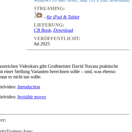
Windows 10 oder neuer, Mac OS X (nur download)
STREAMING:
-
für iPad & Tablet
LIEFERUNG:
CB Book
,
Download
VERÖFFENTLICHT:
Jul 2025
ussreichen Videokurs gibt Großmeister David Navara praktische
n einer Stellung Varianten berechnen sollte – und, was ebenso
man es nicht tun sollte.
ielvideo:
Introduction
ielvideo:
Invisible moves
her Beispiele aus Partien von Spitzenspielern lernen Sie:
ert:
solide Züge besser sind als tiefes Rechnen
onen erkennen, die präzises Rechnen erfordern
ritzTrainer-App: