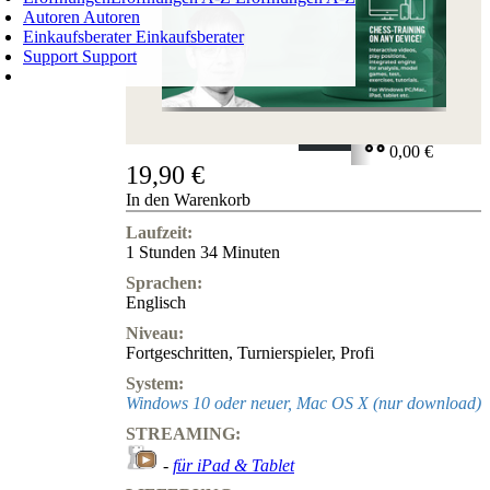
Autoren
Autoren
Einkaufsberater
Einkaufsberater
Support
Support
WARENKORB
Login
0
ARTIKEL
0,00 €
19,90 €
✔
In den Warenkorb
Laufzeit:
1 Stunden 34 Minuten
Sprachen:
Englisch
Niveau:
Fortgeschritten
,
Turnierspieler
,
Profi
System:
Windows 10 oder neuer, Mac OS X (nur download)
STREAMING:
-
für iPad & Tablet