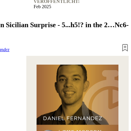
VERÖFFENTLICHT:
Feb 2025
 Sicilian Surprise - 5...h5!? in the 2…Nc6-
andez