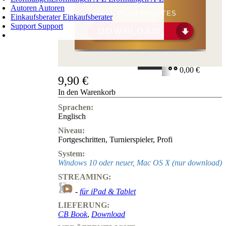
Autoren
Autoren
Einkaufsberater
Einkaufsberater
Support
Support
WARENKORB
Login
0
ARTIKEL
0,00 €
9,90 €
✔
In den Warenkorb
Sprachen:
Englisch
Niveau:
Fortgeschritten
,
Turnierspieler
,
Profi
System:
Windows 10 oder neuer, Mac OS X (nur download)
STREAMING:
-
für iPad & Tablet
LIEFERUNG:
CB Book
,
Download