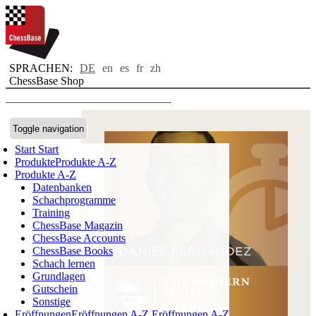
SPRACHEN:
DE
en
es
fr
zh
ChessBase Shop
Toggle navigation
Start
Start
Produkte
Produkte A-Z
Produkte A-Z
Datenbanken
Schachprogramme
Training
ChessBase Magazin
ChessBase Accounts
ChessBase Books
Schach lernen
Grundlagen
Gutschein
Sonstige
Eröffnungen
Eröffnungen A-Z
Eröffnungen A-Z