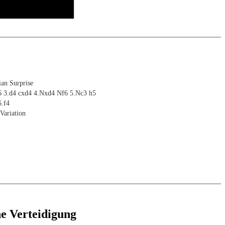
an Surprise
6 3.d4 cxd4 4.Nxd4 Nf6 5.Nc3 h5
6.f4
Variation
he Verteidigung