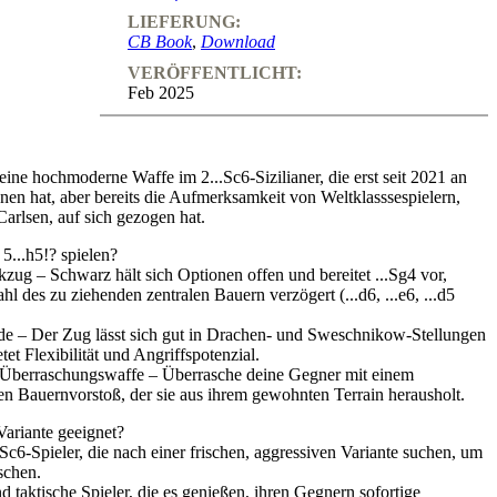
LIEFERUNG:
CB Book
,
Download
VERÖFFENTLICHT:
Feb 2025
 eine hochmoderne Waffe im 2...Sc6-Sizilianer, die erst seit 2021 an
nen hat, aber bereits die Aufmerksamkeit von Weltklasssespielern,
arlsen, auf sich gezogen hat.
5...h5!? spielen?
ug – Schwarz hält sich Optionen offen und bereitet ...Sg4 vor,
l des zu ziehenden zentralen Bauern verzögert (...d6, ...e6, ...d5
lide – Der Zug lässt sich gut in Drachen- und Sweschnikow-Stellungen
tet Flexibilität und Angriffspotenzial.
 Überraschungswaffe – Überrasche deine Gegner mit einem
en Bauernvorstoß, der sie aus ihrem gewohnten Terrain herausholt.
Variante geeignet?
.Sc6-Spieler, die nach einer frischen, aggressiven Variante suchen, um
schen.
taktische Spieler, die es genießen, ihren Gegnern sofortige