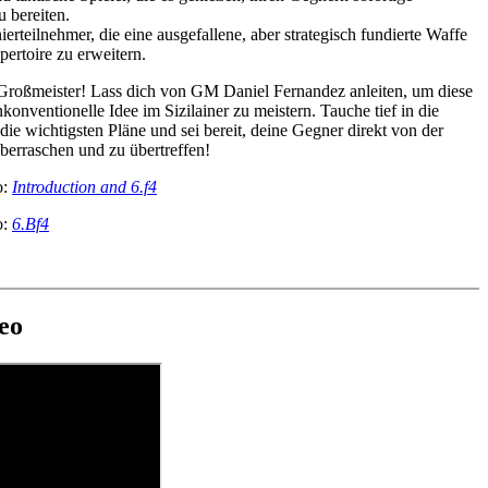
 bereiten.
rteilnehmer, die eine ausgefallene, aber strategisch fundierte Waffe
ertoire zu erweitern.
Großmeister! Lass dich von GM Daniel Fernandez anleiten, um diese
onventionelle Idee im Sizilainer zu meistern. Tauche tief in die
 die wichtigsten Pläne und sei bereit, deine Gegner direkt von der
berraschen und zu übertreffen!
o:
Introduction and 6.f4
o:
6.Bf4
deo