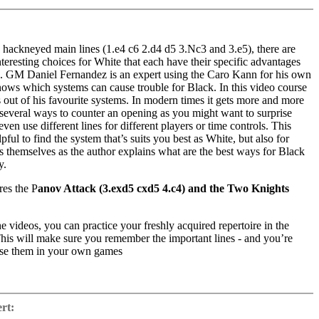
 hackneyed main lines (1.e4 c6 2.d4 d5 3.Nc3 and 3.e5), there are
teresting choices for White that each have their specific advantages
. GM Daniel Fernandez is an expert using the Caro Kann for his own
nows which systems can cause trouble for Black. In this video course
s out of his favourite systems. In modern times it gets more and more
 several ways to counter an opening as you might want to surprise
ven use different lines for different players or time controls. This
pful to find the system that’s suits you best as White, but also for
 themselves as the author explains what are the best ways for Black
y.
res the P
anov Attack (3.exd5 cxd5 4.c4) and the Two Knights
 videos, you can practice your freshly acquired repertoire in the
This will make sure you remember the important lines - and you’re
use them in your own games
ime: 4 hours 03 min.
 with ChessBase apps – Memorize the opening repertoire and play key
ert:
t Fritz on various level