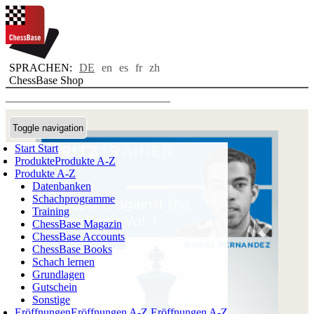
SPRACHEN:
DE
en
es
fr
zh
ChessBase Shop
Toggle navigation
Start
Start
Produkte
Produkte A-Z
Produkte A-Z
Datenbanken
Schachprogramme
Training
ChessBase Magazin
ChessBase Accounts
ChessBase Books
Schach lernen
Grundlagen
Gutschein
Sonstige
Eröffnungen
Eröffnungen A-Z
Eröffnungen A-Z