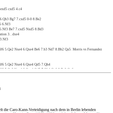
.exd5 cxd5 4.c4
 6.Qb3 Bg7 7.cxd5 0-0 8.Be2
6 6.Nf3
 6.Nf3 Be7 7.cxd5 Nxd5 8.Bd3
tion 3...dxe4
 3.Nf3
Nf6 5.Qe2 Nxe4 6.Qxe4 Be6 7.b3 Nd7 8.Bb2 Qa5: Morris vs Fernandez
 Nf6 5.Qe2 Nxe4 6.Qxe4 Qd5 7.Qh4
 Nf6 5.Qe2 Nxe4 6.Qxe4 Qd5 7.Qh4 Qe6 8.Be2 Qg6
 Nf6 5.Qe2 Nxe4 6.Qxe4 Qd5 7.Qh4 Qe6 8.Be2 Qg4
 Nf6 5.Qe2 Nxe4 6.Qxe4 Qd5 7.Qh4 Qe6 8.Be2 Qg4 9.Qg3 Qxg3 10.hxg3 Bf5
Nf6 5.Qe2 Nxe4 6.Qxe4 Nd7 7.Bc4 Nf6 8.Ne5 e6 9.Qf4
n
Nf6 5.Qe2 Nxe4 6.Qxe4 Nd7 7.Bc4 Nf6 8.Ne5 e6 9.Qe2 b5 10.Bd3 - 14.Bb7
s Donchenko
ve choices
lt die Caro-Kann-Verteidigung nach dem in Berlin lebenden
tion 3...Bg4