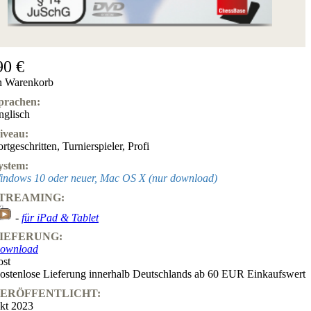
90 €
n Warenkorb
prachen:
nglisch
iveau:
ortgeschritten
,
Turnierspieler
,
Profi
ystem:
indows 10 oder neuer, Mac OS X (nur download)
TREAMING:
-
für iPad & Tablet
IEFERUNG:
ownload
ost
ostenlose Lieferung innerhalb Deutschlands ab 60 EUR Einkaufswert
ERÖFFENTLICHT:
kt 2023