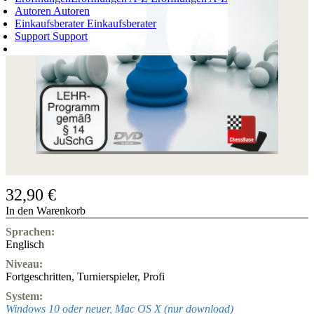
Autoren
Autoren
Einkaufsberater
Einkaufsberater
Support
Support
WARENKORB
Login
0
ARTIKEL
0,00 €
✔
32,90 €
In den Warenkorb
Sprachen:
Englisch
Niveau:
Fortgeschritten
,
Turnierspieler
,
Profi
System:
Windows 10 oder neuer, Mac OS X (nur download)