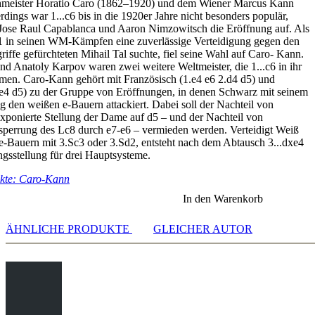
hmeister Horatio Caro (1862–1920) und dem Wiener Marcus Kann
 3.Nf3
dings war 1...c6 bis in die 1920er Jahre nicht besonders populär,
 5.Qxf3 e6 6.g3 Sidelines
 Jose Raul Capablanca und Aaron Nimzowitsch die Eröffnung auf. Als
3 5.Qxf3 e6 6.g3 Nf6
1 in seinen WM-Kämpfen eine zuverlässige Verteidigung gegen den
3 5.Qxf3 e6 6.g3 Nd7 7.Bg2 d4 8.Ne2 Qb6 9.Qd3
riffe gefürchteten Mihail Tal suchte, fiel seine Wahl auf Caro- Kann.
3 5.Qxf3 e6 6.g3 Nd7 7.Bg2 d4 8.Ne2 Qb6 9.Qd3 e5 10.Qc4
und Anatoly Karpov waren zwei weitere Weltmeister, die 1...c6 in ihr
3 5.Qxf3 e6 6.g3 Nd7 7.Bg2 d4 8.Ne2 Qb6 9.Qd3 c5 10.Ng1
men. Caro-Kann gehört mit Französisch (1.e4 e6 2.d4 d5) und
 5.Qxf3 e6 6.d4: Erdos vs Firouzja
e4 d5) zu der Gruppe von Eröffnungen, in denen Schwarz mit seinem
g den weißen e-Bauern attackiert. Dabei soll der Nachteil von
3 5.Qxf3 e6 6.Be2 Nf6 7.0-0 Bc5
xponierte Stellung der Dame auf d5 – und der Nachteil von
3 5.Qxf3 e6 6.Be2 Nf6 7.0-0 Nbd7
sperrung des Lc8 durch e7-e6 – vermieden werden. Verteidigt Weiß
tion Sidelines
e-Bauern mit 3.Sc3 oder 3.Sd2, entsteht nach dem Abtausch 3...dxe4
 3.Nf3
gsstellung für drei Hauptsysteme.
nor Moves
kte: Caro-Kann
.d4 Bg7
In den Warenkorb
ÄHNLICHE PRODUKTE
GLEICHER AUTOR