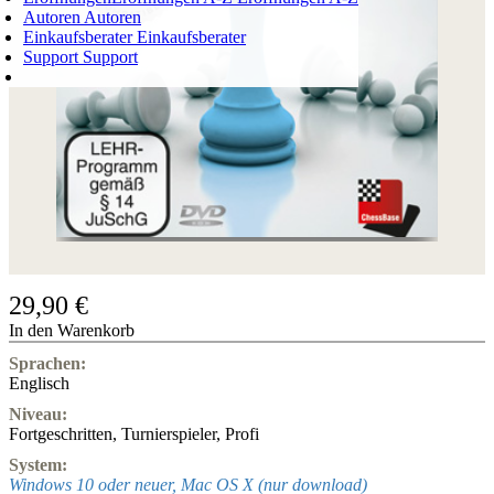
Autoren
Autoren
Einkaufsberater
Einkaufsberater
Support
Support
WARENKORB
Login
0
ARTIKEL
0,00 €
✔
29,90 €
In den Warenkorb
Sprachen:
Englisch
Niveau:
Fortgeschritten
,
Turnierspieler
,
Profi
System:
Windows 10 oder neuer, Mac OS X (nur download)