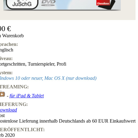
90 €
n Warenkorb
prachen:
nglisch
iveau:
ortgeschritten
,
Turnierspieler
,
Profi
ystem:
indows 10 oder neuer, Mac OS X (nur download)
TREAMING:
-
für iPad & Tablet
IEFERUNG:
ownload
ost
ostenlose Lieferung innerhalb Deutschlands ab 60 EUR Einkaufswert
ERÖFFENTLICHT:
eb 2020