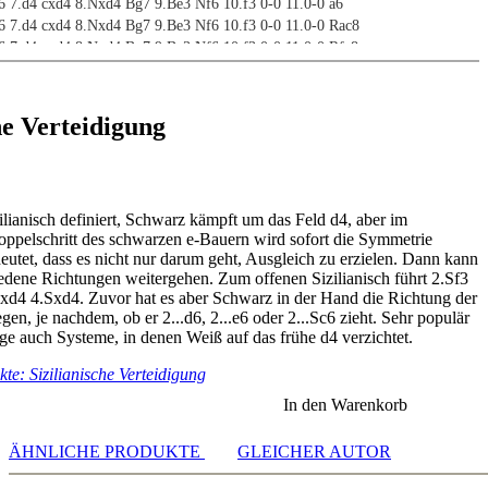
6 7.d4 cxd4 8.Nxd4 Bg7 9.Be3 Nf6 10.f3 0-0 11.0-0 a6
6 7.d4 cxd4 8.Nxd4 Bg7 9.Be3 Nf6 10.f3 0-0 11.0-0 Rac8
6 7.d4 cxd4 8.Nxd4 Bg7 9.Be3 Nf6 10.f3 0-0 11.0-0 Rfc8
6 7.d4 cxd4 8.Nxd4 Bg7 9.Be3 Nf6 10.f3 0-0 11.0-0 e6
Nxd7
 e6 7.c3 Be7 8.d4 cxd4
he Verteidigung
 e6 7.c3 Be7 8.d4 0-0
 g6 7.c3 Bg7 8.d4
zilianisch definiert, Schwarz kämpft um das Feld d4, aber im
pelschritt des schwarzen e-Bauern wird sofort die Symmetrie
6 6.Re1 e6
eutet, dass es nicht nur darum geht, Ausgleich zu erzielen. Dann kann
 6.Re1 b5 7.c4 g5
iedene Richtungen weitergehen. Zum offenen Sizilianisch führt 2.Sf3
6 6.Re1 b5 7.c4 Rb8
cxd4 4.Sxd4. Zuvor hat es aber Schwarz in der Hand die Richtung der
gen, je nachdem, ob er 2...d6, 2...e6 oder 2...Sc6 zieht. Sehr populär
age auch Systeme, in denen Weiß auf das frühe d4 verzichtet.
s
te: Sizilianische Verteidigung
g
In den Warenkorb
ÄHNLICHE PRODUKTE
GLEICHER AUTOR