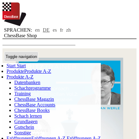
SPRACHEN:
en
DE
es
fr
zh
ChessBase Shop
Toggle navigation
Start
Start
Produkte
Produkte A-Z
Produkte A-Z
Datenbanken
Schachprogramme
Training
ChessBase Magazin
ChessBase Accounts
ChessBase Books
Schach lernen
Grundlagen
Gutschein
Sonstige
Eröffnungen
Eröffnungen A-Z
Eröffnungen A-Z