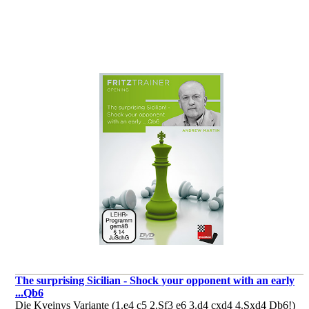
The surprising Sicilian - Shock your opponent with an early
...Qb6
Die Kveinys Variante (1.e4 c5 2.Sf3 e6 3.d4 cxd4 4.Sxd4 Db6!)