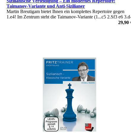
Sizilianische Verteidigung – Ein modernes Repertoire:
Taimanov-Variante und Anti-Sizilianer
Martin Breutigam bietet Ihnen ein komplettes Repertoire gegen
1.e4! Im Zentrum steht die Taimanov-Variante (1...c5 2.Sf3 e6 3.d4
cxd4 4.Sxd4 Sc6), aber auch alle Spielarten des Anti-Sizilianers
29,90 €
werden abgedeckt - von Alapin bis zum Morra-Gambit!
von Martin Breutigam