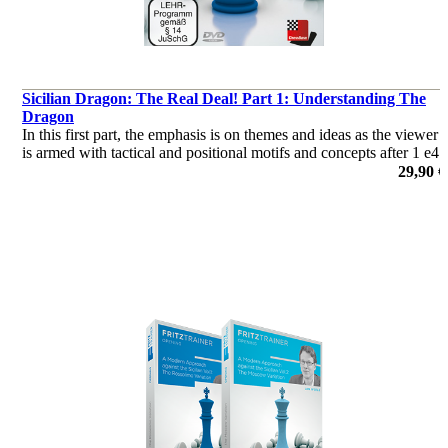
Sicilian Dragon: The Real Deal! Part 1: Understanding The
Dragon
In this first part, the emphasis is on themes and ideas as the viewer
is armed with tactical and positional motifs and concepts after 1 e4
c5 2 Nf3 d6 3 d4 cxd4 4 Nxd4 Nf6 5 Nc3 g6.
29,90 €
von Chris Ward