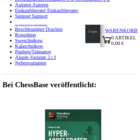
Untervarianten:
Autoren
Autoren
Einkaufsberater
Einkaufsberater
Najdorf
Support
Support
Scheveningen
Drachenvariante
Beschleunigter Drachen
WARENKORB
Login
Rossolimo
0
ARTIKEL
Sweschnikow
0,00 €
Kalaschnikow
✔
Paulsen/Taimanov
Alapin-Variante 2.c3
Nebenvarianten
Bei ChessBase veröffentlicht: