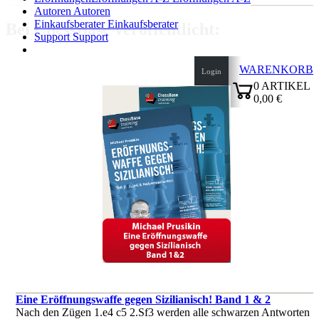
Autoren
Autoren
Einkaufsberater
Einkaufsberater
Bei ChessBase veröffentlicht:
Support
Support
WARENKORB
Login
0
ARTIKEL
0,00 €
✔
Eine Eröffnungswaffe gegen Sizilianisch! Band 1 & 2
Nach den Zügen 1.e4 c5 2.Sf3 werden alle schwarzen Antworten