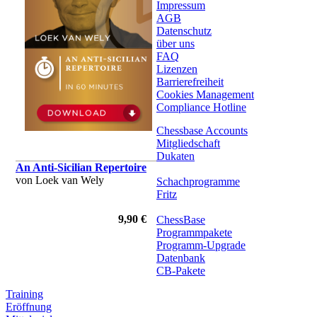
Impressum
AGB
Datenschutz
über uns
FAQ
Lizenzen
Barrierefreiheit
Cookies Management
Compliance Hotline
Chessbase Accounts
Mitgliedschaft
Dukaten
An Anti-Sicilian Repertoire
von Loek van Wely
Schachprogramme
Fritz
9,90 €
ChessBase
Programmpakete
Programm-Upgrade
Datenbank
CB-Pakete
Training
Eröffnung