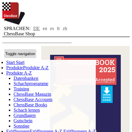
SPRACHEN:
DE
en
es
fr
zh
ChessBase Shop
Toggle navigation
Start
Start
Produkte
Produkte A-Z
Produkte A-Z
Datenbanken
Schachprogramme
Training
ChessBase Magazin
ChessBase Accounts
ChessBase Books
Schach lernen
Grundlagen
Gutschein
Sonstige
Eröffnungen
Eröffnungen A-Z
Eröffnungen A-Z