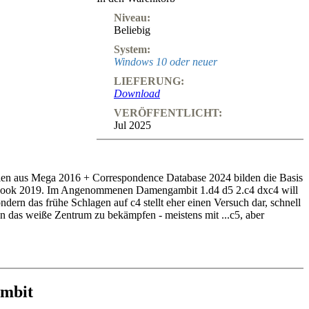
Niveau:
Beliebig
System:
Windows 10 oder neuer
LIEFERUNG:
Download
VERÖFFENTLICHT:
Jul 2025
ien aus Mega 2016 + Correspondence Database 2024 bilden die Basis
book 2019. Im Angenommenen Damengambit 1.d4 d5 2.c4 dxc4 will
ern das frühe Schlagen auf c4 stellt eher einen Versuch dar, schnell
 das weiße Zentrum zu bekämpfen - meistens mit ...c5, aber
steht nach
3.Sf3 Sf6 4.e3 e6 5.Lxc4 c5 6.0-0 a6.
Jetzt verfügt Weiß
Lb3, 7.dxc5 und 7.De2. Eine der "Geheimwaffen" war
7.b3!?
mbit