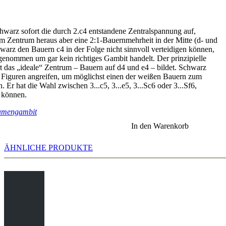
rz sofort die durch 2.c4 entstandene Zentralspannung auf,
m Zentrum heraus aber eine 2:1-Bauernmehrheit in der Mitte (d- und
arz den Bauern c4 in der Folge nicht sinnvoll verteidigen können,
enommen um gar kein richtiges Gambit handelt. Der prinzipielle
rt das „ideale“ Zentrum – Bauern auf d4 und e4 – bildet. Schwarz
 Figuren angreifen, um möglichst einen der weißen Bauern zum
r hat die Wahl zwischen 3...c5, 3...e5, 3...Sc6 oder 3...Sf6,
 können.
amengambit
In den Warenkorb
ÄHNLICHE PRODUKTE
d3!? gibt es im "humanoiden" Schach nur ein paar
nnen Sie die möglichen Varianten noch auf Basis von 461 Partien
 Antwort 7...Sbd7 deutlich beliebter, da sie zu einer ausgeglicheneren