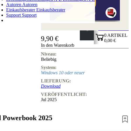
Autoren
Autoren
Einkaufsberater
Einkaufsberater
Support
Support
WARENKORB
Login
0
ARTIKEL
9,90 €
0,00 €
In den Warenkorb
✔
Niveau:
Beliebig
System:
Windows 10 oder neuer
LIEFERUNG:
Download
VERÖFFENTLICHT:
Jul 2025
d Powerbook 2025