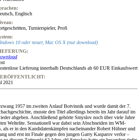
prachen:
eutsch
,
Englisch
iveau:
ortgeschritten
,
Turnierspieler
,
Profi
ystem:
indows 10 oder neuer, Mac OS X (nur download)
IEFERUNG:
ownload
ost
ostenlose Lieferung innerhalb Deutschlands ab 60 EUR Einkaufswert
ERÖFFENTLICHT:
ul 2021
ezwang 1957 im zweiten Anlauf Botvinnik und wurde damit der 7.
hachgeschichte, musste den Titel allerdings bereits im Jahr darauf im
eder abgeben. Anschließend gehörte Smyslov noch über viele Jahre
ten Weltelite. Sensationell war dabei sein Abschneiden im WM-
, als er in den Kandidatenkämpfen nacheinander Robert Hübner und
ang und erst im Finale gegen den jungen Garry Kasparov verlor –
 zu diesem Zeitpunkt 62 Jahre alt! Smyslov hatte ein besonders tiefes