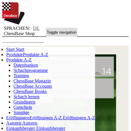
SPRACHEN:
DE
Toggle navigation
ChessBase Shop
Start
Start
Produkte
Produkte A-Z
Produkte A-Z
Datenbanken
Schachprogramme
Training
ChessBase Magazin
ChessBase Accounts
ChessBase Books
Schach lernen
Grundlagen
Gutschein
Sonstige
Eröffnungen
Eröffnungen A-Z
Eröffnungen A-Z
Autoren
Autoren
Einkaufsberater
Einkaufsberater