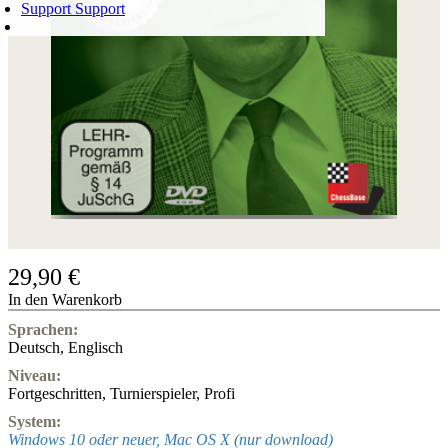
Support
Support
WARENKORB
Login
0
ARTIKEL
0,00 €
✔
29,90 €
In den Warenkorb
Sprachen:
Deutsch
,
Englisch
Niveau:
Fortgeschritten
,
Turnierspieler
,
Profi
System:
Windows 10 oder neuer, Mac OS X (nur download)