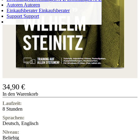
Autoren
Autoren
Einkaufsberater
Einkaufsberater
Support
Support
WARENKORB
Login
0
ARTIKEL
0,00 €
✔
34,90 €
In den Warenkorb
Laufzeit:
8 Stunden
Sprachen:
Deutsch
,
Englisch
Niveau:
Beliebig