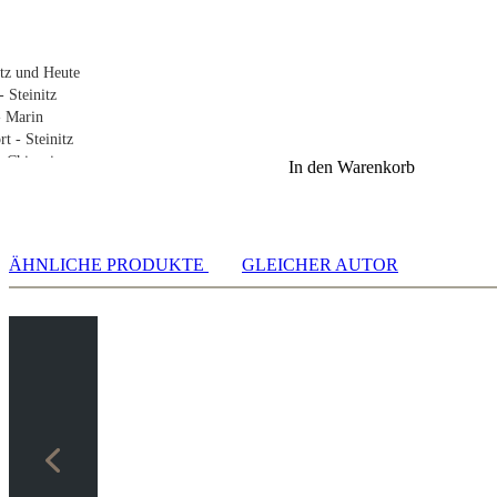
tz und Heute
- Steinitz
- Marin
rt - Steinitz
 - Chigorin
In den Warenkorb
 - Steinitz
 - Zuckertort
 - Lasker
ÄHNLICHE PRODUKTE
GLEICHER AUTOR
959
z 1860
r 1860
 1860
1862
2
z 1862
en 1862
d 1864
1864
1865