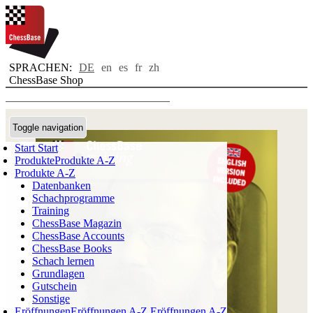
SPRACHEN:
DE
en
es
fr
zh
ChessBase Shop
Toggle navigation
Start
Start
Produkte
Produkte A-Z
Produkte A-Z
Datenbanken
Schachprogramme
Training
ChessBase Magazin
ChessBase Accounts
ChessBase Books
Schach lernen
Grundlagen
Gutschein
Sonstige
Eröffnungen
Eröffnungen A-Z
Eröffnungen A-Z