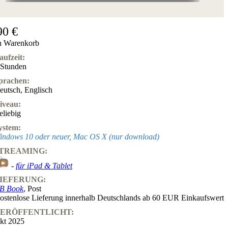
90 €
n Warenkorb
aufzeit:
 Stunden
prachen:
eutsch
,
Englisch
iveau:
eliebig
ystem:
indows 10 oder neuer, Mac OS X (nur download)
TREAMING:
-
für iPad & Tablet
IEFERUNG:
B Book
, Post
ostenlose Lieferung innerhalb Deutschlands ab 60 EUR Einkaufswert
ERÖFFENTLICHT:
kt 2025