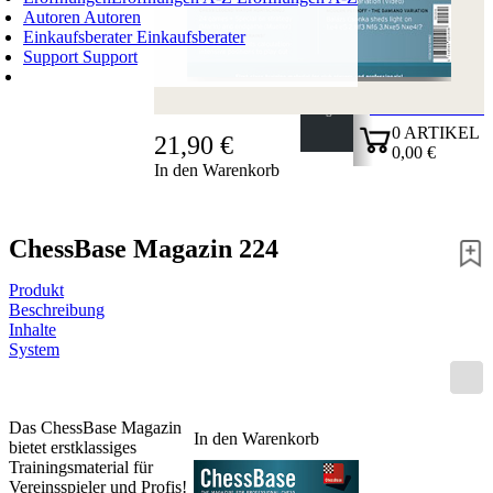
Autoren
Autoren
Einkaufsberater
Einkaufsberater
Support
Support
WARENKORB
Login
0
ARTIKEL
21,90 €
0,00 €
In den Warenkorb
✔
ChessBase Magazin 224
Produkt
Beschreibung
Inhalte
System
Das ChessBase Magazin
In den Warenkorb
bietet erstklassiges
Trainingsmaterial für
Vereinsspieler und Profis!