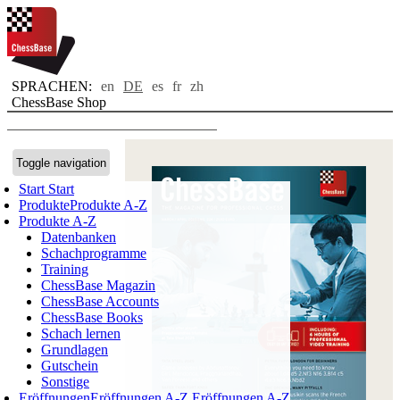
SPRACHEN:
en
DE
es
fr
zh
ChessBase Shop
Toggle navigation
Start
Start
Produkte
Produkte A-Z
Produkte A-Z
Datenbanken
Schachprogramme
Training
ChessBase Magazin
ChessBase Accounts
ChessBase Books
Schach lernen
Grundlagen
Gutschein
Sonstige
Eröffnungen
Eröffnungen A-Z
Eröffnungen A-Z