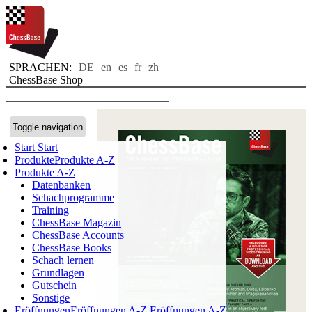
SPRACHEN:
DE
en
es
fr
zh
ChessBase Shop
Toggle navigation
Start
Start
Produkte
Produkte A-Z
Produkte A-Z
Datenbanken
Schachprogramme
Training
ChessBase Magazin
ChessBase Accounts
ChessBase Books
Schach lernen
Grundlagen
Gutschein
Sonstige
Eröffnungen
Eröffnungen A-Z
Eröffnungen A-Z