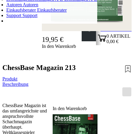
Autoren
Autoren
Einkaufsberater
Einkaufsberater
Support
Support
WARENKORB
Login
0
ARTIKEL
19,95 €
0,00 €
In den Warenkorb
✔
ChessBase Magazin 213
Produkt
Beschreibung
ChessBase Magazin ist
In den Warenkorb
das umfangreichste und
anspruchsvollste
Schachmagazin
überhaupt.
Weltklassespieler