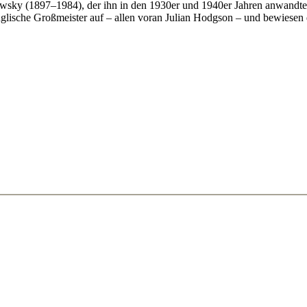
ky (1897–1984), der ihn in den 1930er und 1940er Jahren anwandte. Bi
nglische Großmeister auf – allen voran Julian Hodgson – und bewiesen 
6 4.Sc3 Dxb2 5.Ld2 Db6 6.e4. Weiß hat einen Bauern geopfert,, bekom