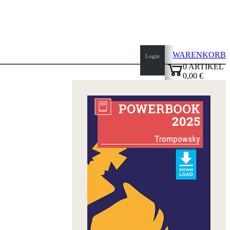
WARENKORB
Login
0
ARTIKEL
0,00 €
Seitenanfang
✔
Startseite
Neuheiten
Autoren
Eröffnungen
Impressum
AGB
Datenschutz
über
uns
FAQ
Lizenzen
Barrierefreiheit
Cookies
Management
Compliance