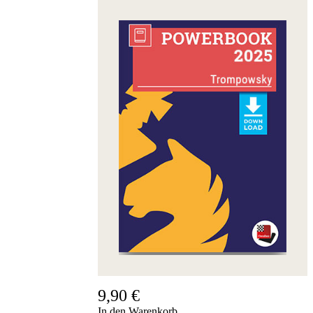
Fritz&Fertig
Monographie
60
Minuten
FritzTrainer
Schach
lernen
Anfängerprodukte
ChessBase
Magazin
Magazin
Extra
Abonnement
Sonstiges
Ludwig
Boutique
Schachfilme
Gutschein
bestellen
9,90 €
In den Warenkorb