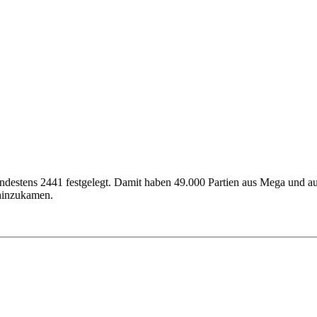
destens 2441 festgelegt. Damit haben 49.000 Partien aus Mega und a
hinzukamen.
Sf6 2.Lg5 g6 3.Lxf6 exf6 4.c4 Lg7 5.Sc3 0-0 6.e3. Weiß hat Raumvortei