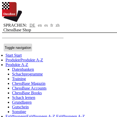
SPRACHEN:
DE
en
es
fr
zh
ChessBase Shop
Toggle navigation
Start
Start
Produkte
Produkte A-Z
Produkte A-Z
Datenbanken
Schachprogramme
Training
ChessBase Magazin
ChessBase Accounts
ChessBase Books
Schach lernen
Grundlagen
Gutschein
Sonstige
Eröffnungen
Eröffnungen A-Z
Eröffnungen A-Z