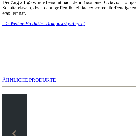
Der Zug 2.Lg5 wurde benannt nach dem Brasilianer Octavio Trompows
Schattendasein, doch dann griffen ihn einige experimentierfreudige e
etabliert hat.
=> Weitere Produkte: Trompowsky-Angriff
ÄHNLICHE PRODUKTE
Eine sehr scharfe Variante entsteht nach 1.d4 Sf6 2.Lg5 c5 3.d5 Db