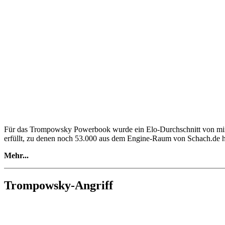
Für das Trompowsky Powerbook wurde ein Elo-Durchschnitt von min
erfüllt, zu denen noch 53.000 aus dem Engine-Raum von Schach.de 
Mehr...
Eine vielversprechende Variante für Weißspieler entsteht nach 1.d4 
Doppelbauer zu kämpfen
Trompowsky-Angriff