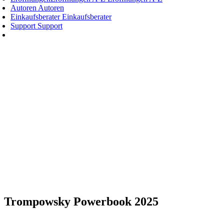
Autoren
Autoren
Einkaufsberater
Einkaufsberater
Support
Support
Trompowsky Powerbook 2025