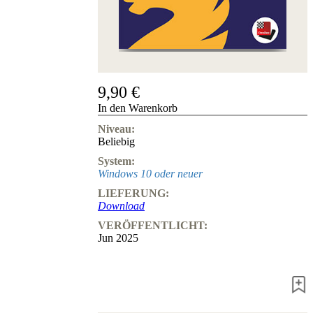
Hotline
Chessbase
Accounts
Mitgliedschaft
Dukaten
9,90 €
Schachprogramme
In den Warenkorb
Fritz
Niveau:
ChessBase
Beliebig
Programmpakete
System:
Programm-
Windows 10 oder neuer
Upgrade
Datenbank
LIEFERUNG:
CB-
Download
Pakete
VERÖFFENTLICHT:
Training
Jun 2025
Eröffnung
Mittelspiel
Endspiel
Master
Class
Weltmeisterschach