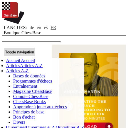
LANGUES:
de
en
es
FR
Boutique ChessBase
Toggle navigation
Accueil
Accueil
Articles
Articles A-Z
Articles A-Z
Bases de données
Programmes d'échecs
Entraînement
Magazine ChessBase
Compte ChessBase
ChessBase Books
Apprendre à jouer aux échecs
Principes de base
Bon d'achat
Divers
Ouvertures
Ouvertures A-Z
Ouvertures A-Z