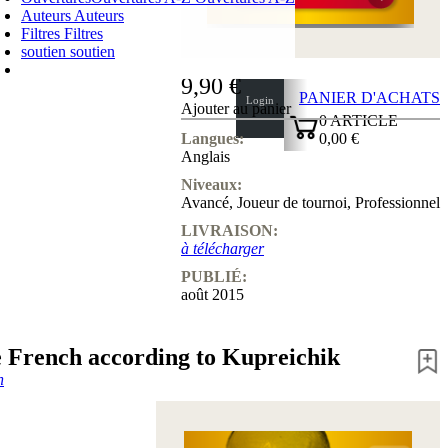
Auteurs
Auteurs
Filtres
Filtres
soutien
soutien
9,90 €
PANIER D'ACHATS
Login
Ajouter au panier
0
ARTICLE
0,00 €
Langues:
Anglais
✔
Niveaux:
Avancé
,
Joueur de tournoi
,
Professionnel
LIVRAISON:
à télécharger
PUBLIÉ:
août 2015
e French according to Kupreichik
n