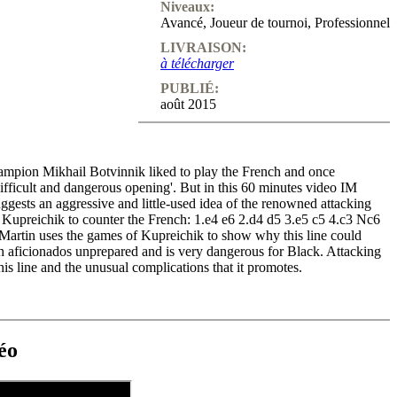
Niveaux:
Avancé
,
Joueur de tournoi
,
Professionnel
LIVRAISON:
à télécharger
PUBLIÉ:
août 2015
pion Mikhail Botvinnik liked to play the French and once
'difficult and dangerous opening'. But in this 60 minutes video IM
gests an aggressive and little-used idea of the renowned attacking
Kupreichik to counter the French: 1.e4 e6 2.d4 d5 3.e5 c5 4.c3 Nc6
artin uses the games of Kupreichik to show why this line could
 aficionados unprepared and is very dangerous for Black. Attacking
this line and the unusual complications that it promotes.
éo