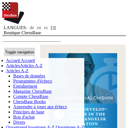
LANGUES:
de
en
es
FR
Boutique ChessBase
Toggle navigation
Accueil
Accueil
Articles
Articles A-Z
Articles A-Z
Bases de données
Programmes d'échecs
Entraînement
Magazine ChessBase
Compte ChessBase
ChessBase Books
Apprendre à jouer aux échecs
Principes de base
Bon d'achat
Divers
Ouvertures
Ouvertures A-Z
Ouvertures A-Z