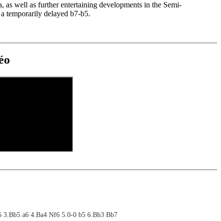
 as well as further entertaining developments in the Semi-
a temporarily delayed b7-b5.
éo
6 3.Bb5 a6 4.Ba4 Nf6 5.0-0 b5 6.Bb3 Bb7