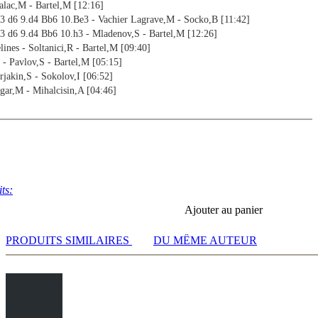
alac,M - Bartel,M [12:16]
c3 d6 9.d4 Bb6 10.Be3 - Vachier Lagrave,M - Socko,B [11:42]
3 d6 9.d4 Bb6 10.h3 - Mladenov,S - Bartel,M [12:26]
lines - Soltanici,R - Bartel,M [09:40]
 - Pavlov,S - Bartel,M [05:15]
rjakin,S - Sokolov,I [06:52]
gar,M - Mihalcisin,A [04:46]
ts:
Ajouter au panier
PRODUITS SIMILAIRES
DU MÊME AUTEUR