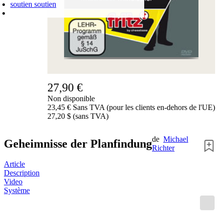
soutien
soutien
PANIER D'ACHATS
Login
0
ARTICLE
0,00 €
✔
27,90 €
Non disponible
23,45 € Sans TVA (pour les clients en-dehors de l'UE)
27,20 $ (sans TVA)
de
Michael
Geheimnisse der Planfindung
Richter
Article
Description
Video
Système