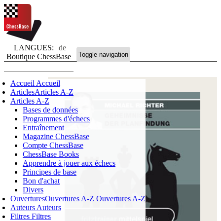
LANGUES:
de
Toggle navigation
Boutique ChessBase
Accueil
Accueil
Articles
Articles A-Z
Articles A-Z
Bases de données
Programmes d'échecs
Entraînement
Magazine ChessBase
Compte ChessBase
ChessBase Books
Apprendre à jouer aux échecs
Principes de base
Bon d'achat
Divers
Ouvertures
Ouvertures A-Z
Ouvertures A-Z
Auteurs
Auteurs
Filtres
Filtres