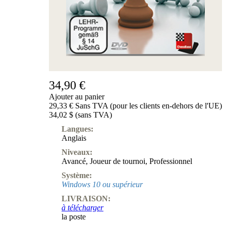
Produits
pour
débutants
ChessBase
Magazine
Magazine
Extra
Abonnement
34,90 €
Ajouter au panier
Divers
29,33 € Sans TVA (pour les clients en-dehors de l'UE)
Ludwig
34,02 $ (sans TVA)
Boutique
Bon
Langues:
d'achat
Anglais
Niveaux:
Avancé
,
Joueur de tournoi
,
Professionnel
Système:
Windows 10 ou supérieur
LIVRAISON:
à télécharger
la poste