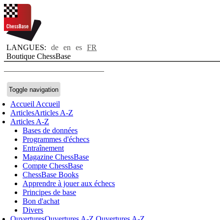
LANGUES:
de
en
es
FR
Boutique ChessBase
Toggle navigation
Accueil
Accueil
Articles
Articles A-Z
Articles A-Z
Bases de données
Programmes d'échecs
Entraînement
Magazine ChessBase
Compte ChessBase
ChessBase Books
Apprendre à jouer aux échecs
Principes de base
Bon d'achat
Divers
Ouvertures
Ouvertures A-Z
Ouvertures A-Z