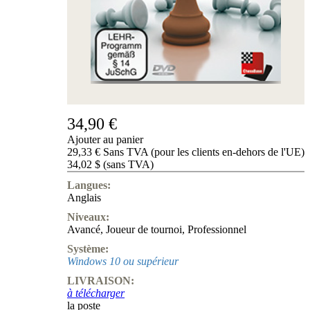
de
nous
FAQ
licences
Accessibility
Cookies
Management
Compliance
Hotline
34,90 €
Compte
Ajouter au panier
ChessBase
29,33 € Sans TVA (pour les clients en-dehors de l'UE)
Abonnement
34,02 $ (sans TVA)
Ducats
Langues:
Programmes
Anglais
d'échecs
Niveaux:
Fritz
Avancé
,
Joueur de tournoi
,
Professionnel
ChesssBase
Système:
Paquets
Windows 10 ou supérieur
Mise-
LIVRAISON:
à-
à télécharger
jour
la poste
Base