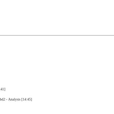
:41]
bd2 - Analysis [14:45]