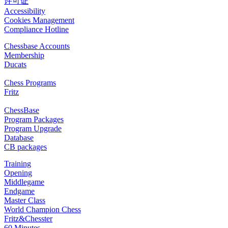
许可证
Accessibility
Cookies Management
Compliance Hotline
Chessbase Accounts
Membership
Ducats
Chess Programs
Fritz
ChessBase
Program Packages
Program Upgrade
Database
CB packages
Training
Opening
Middlegame
Endgame
Master Class
World Champion Chess
Fritz&Chesster
60 Minutes