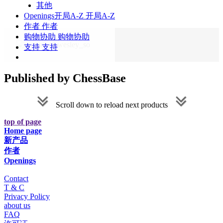
其他
Openings
开局A-Z
开局A-Z
作者
作者
购物协助
购物协助
支持
支持
Published by ChessBase
Scroll down to reload next products
top of page
Home page
新产品
作者
Openings
Contact
T & C
Privacy Policy
about us
FAQ