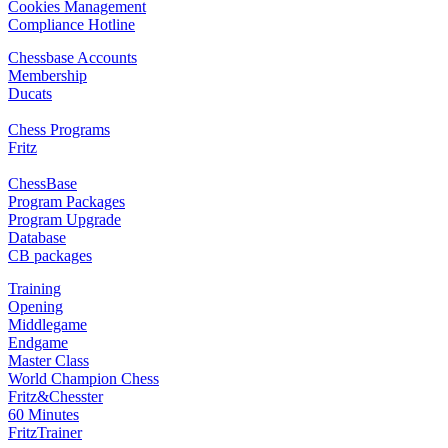
Cookies Management
Compliance Hotline
Chessbase Accounts
Membership
Ducats
Chess Programs
Fritz
ChessBase
Program Packages
Program Upgrade
Database
CB packages
Training
Opening
Middlegame
Endgame
Master Class
World Champion Chess
Fritz&Chesster
60 Minutes
FritzTrainer