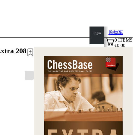
购物车
Login
0
ITEMS
€0.00
top
xtra 208
✔
of
page
Home
page
新
产
品
作
者
Openings
Contact
T
&
C