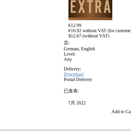
€12.99
€10.92 without VAT (for customer
$12.67 (without VAT)
言:
German
,
English
Level:
Any
Delivery:
Download
Postal Delivery
已发表:
7月 2022
Add to Ca