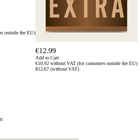
Privacy
Policy
about
us
FAQ
s outside the EU)
许
可
证
€12.99
Accessibility
Add to Cart
Cookies
€10.92 without VAT (for customers outside the EU)
Management
$12.67 (without VAT)
Compliance
Hotline
Chessbase
Accounts
Membership
Ducats
Chess
Programs
rt
Fritz
ChessBase