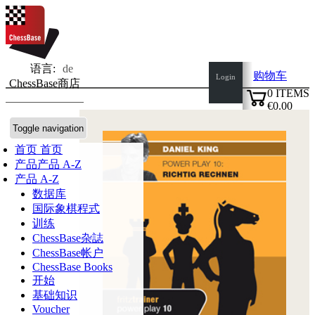
语言:
de
购物车
Login
ChessBase商店
0
ITEMS
€0.00
✔
Toggle navigation
首页
首页
产品
产品 A-Z
产品 A-Z
数据库
国际象棋程式
训练
ChessBase杂誌
ChessBase帐户
ChessBase Books
开始
基础知识
Voucher