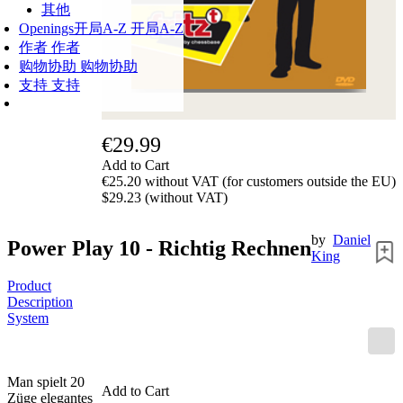
其他
Openings
开局A-Z
开局A-Z
作者
作者
购物协助
购物协助
支持
支持
€29.99
Add to Cart
€25.20 without VAT (for customers outside the EU)
$29.23 (without VAT)
by
Daniel
Power Play 10 - Richtig Rechnen
King
Product
Description
System
Man spielt 20
Add to Cart
Züge elegantes