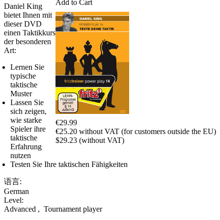
Add to Cart
Daniel King
bietet Ihnen mit
dieser DVD
einen Taktikkurs
der besonderen
Art:
Lernen Sie
typische
taktische
Muster
Lassen Sie
sich zeigen,
wie starke
€29.99
Spieler ihre
€25.20 without VAT (for customers outside the EU)
taktische
$29.23 (without VAT)
Erfahrung
nutzen
Testen Sie Ihre taktischen Fähigkeiten
语言:
German
Level:
Advanced
,
Tournament player