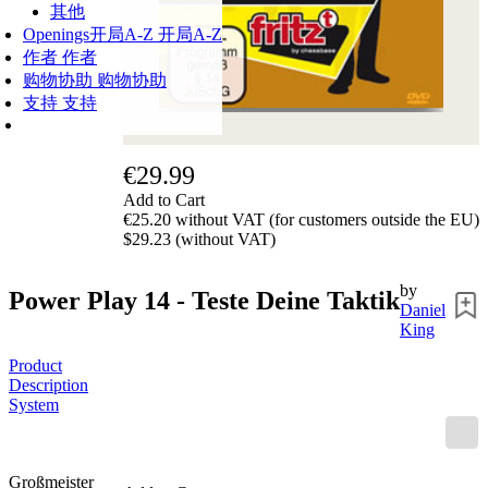
其他
Openings
开局A-Z
开局A-Z
作者
作者
购物协助
购物协助
支持
支持
€29.99
Add to Cart
€25.20 without VAT (for customers outside the EU)
$29.23 (without VAT)
by
Power Play 14 - Teste Deine Taktik
Daniel
King
Product
Description
System
Großmeister