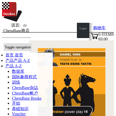
语言:
de
购物车
Login
ChessBase商店
0
ITEMS
€0.00
✔
Toggle navigation
首页
首页
产品
产品 A-Z
产品 A-Z
数据库
国际象棋程式
训练
ChessBase杂誌
ChessBase帐户
ChessBase Books
开始
基础知识
Voucher