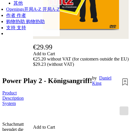
其他
Openings
开局A-Z
开局A-Z
作者
作者
购物协助
购物协助
支持
支持
€29.99
Add to Cart
€25.20 without VAT (for customers outside the EU)
$29.23 (without VAT)
by
Daniel
Power Play 2 - Königsangriff!
King
Product
Description
System
Schachmatt
Add to Cart
beendet die