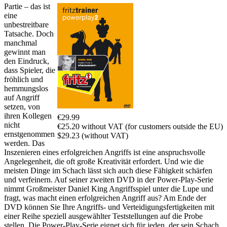
Partie – das ist
eine
unbestreitbare
Tatsache. Doch
manchmal
gewinnt man
den Eindruck,
dass Spieler, die
fröhlich und
hemmungslos
auf Angriff
setzen, von
ihren Kollegen
€29.99
nicht
€25.20 without VAT (for customers outside the EU)
ernstgenommen
$29.23 (without VAT)
werden. Das
Inszenieren eines erfolgreichen Angriffs ist eine anspruchsvolle
Angelegenheit, die oft große Kreativität erfordert. Und wie die
meisten Dinge im Schach lässt sich auch diese Fähigkeit schärfen
und verfeinern. Auf seiner zweiten DVD in der Power-Play-Serie
nimmt Großmeister Daniel King Angriffsspiel unter die Lupe und
fragt, was macht einen erfolgreichen Angriff aus? Am Ende der
DVD können Sie Ihre Angriffs- und Verteidigungsfertigkeiten mit
einer Reihe speziell ausgewählter Teststellungen auf die Probe
stellen. Die Power-Play-Serie eignet sich für jeden, der sein Schach