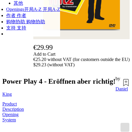
其他
Openings
开局A-Z
开局A-Z
作者
作者
购物协助
购物协助
支持
支持
€29.99
Add to Cart
€25.20 without VAT (for customers outside the EU)
$29.23 (without VAT)
by
Power Play 4 - Eröffnen aber richtig!
Daniel
King
Product
Description
Opening
System