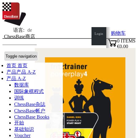
语言:
de
购物车
Login
ChessBase商店
0
ITEMS
€0.00
✔
Toggle navigation
首页
首页
产品
产品 A-Z
产品 A-Z
数据库
国际象棋程式
训练
ChessBase杂誌
ChessBase帐户
ChessBase Books
开始
基础知识
Voucher