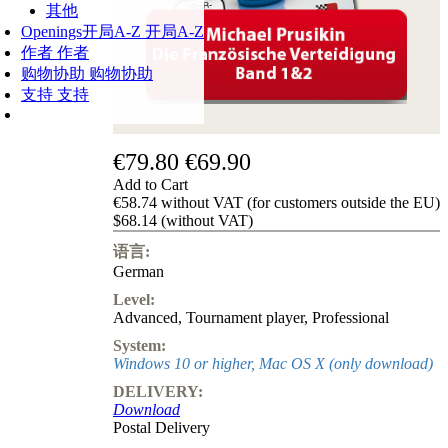
其他
Openings
开局A-Z
开局A-Z
作者
作者
购物协助
购物协助
支持
支持
€79.80
€69.90
Add to Cart
€58.74 without VAT (for customers outside the EU)
$68.14 (without VAT)
语言:
German
Level:
Advanced
,
Tournament player
,
Professional
System:
Windows 10 or higher, Mac OS X (only download)
DELIVERY:
Download
Postal Delivery