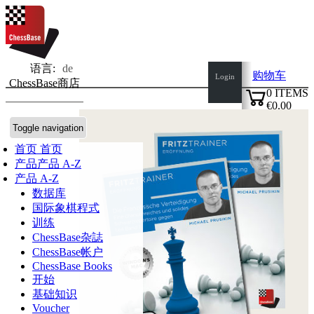
语言:
de
购物车
Login
ChessBase商店
0
ITEMS
€0.00
✔
Toggle navigation
首页
首页
产品
产品 A-Z
产品 A-Z
数据库
国际象棋程式
训练
ChessBase杂誌
ChessBase帐户
ChessBase Books
开始
基础知识
Voucher