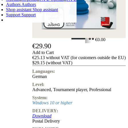
Authors
Authors
Shop assistant
Shop assistant
Support
Support
SHOPPING CART
Login
0
ITEMS
€0.00
€29.90
✔
Add to Cart
€25.13 without VAT (for customers outside the EU)
$29.15 (without VAT)
Languages:
German
Level:
Advanced
,
Tournament player
,
Professional
System:
Windows 10 or higher
DELIVERY:
Download
Postal Delivery