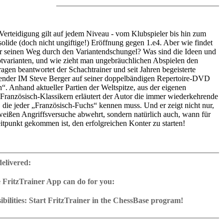
Verteidigung gilt auf jedem Niveau - vom Klubspieler bis hin zum
solide (doch nicht ungiftige!) Eröffnung gegen 1.e4. Aber wie findet
r seinen Weg durch den Variantendschungel? Was sind die Ideen und
tvarianten, und wie zieht man ungebräuchlichen Abspielen den
agen beantwortet der Schachtrainer und seit Jahren begeisterte
nder IM Steve Berger auf seiner doppelbändigen Repertoire-DVD
“. Anhand aktueller Partien der Weltspitze, aus der eigenen
 Französisch-Klassikern erläutert der Autor die immer wiederkehrende
 die jeder „Französisch-Fuchs“ kennen muss. Und er zeigt nicht nur,
eißen Angriffsversuche abwehrt, sondern natürlich auch, wann für
eitpunkt gekommen ist, den erfolgreichen Konter zu starten!
 Band 1“ behandelt die als supersolide geltenden Stellungstypen der
ch 1.e4 e6 2.d4 d5 3.Sc3 Sf6 4.Lg5 dxe4 sowie die Steinitz-Variante
delivered:
d5 3.Sc3 Sf6 4.e5 Sfd7, in der oft ein sehr spannender strategischer
ezeigt werden außerdem alle Nebenvarianten im zweiten und dritten
 FritzTrainer App can do for you:
rem Schwerpunkt auf dem Königsindischen Angriff (2.d3) und dem
p for Windows
 1.e4 e6 2.Sf3 d5 3.e5 c5 4.b4. Ergänzend hierzu bietet Berger im 2.
ownload or on DVD
bilities: Start FritzTrainer in the ChessBase program!
epertoire gegen die die Vorstoßvariante 3.e5, die Abtauschvariante
h a running time of approx. 4-8 hrs.
run in the Fritztrainer app or in the ChessBase program with board
rasch-Variante 3.Sd2 an. Instruktiv und unterhaltsam präsentiert IM
ase: save and integrate Fritztrainer games into your own repertoire (in
tation and a large function bar
„Mein Französisch Band 1 + 2“ ein Komplettrepertoire gegen 1.e4,
g or in ChessBase)
gine can be switched on at any time
e with all games and analyses can be opened directly.