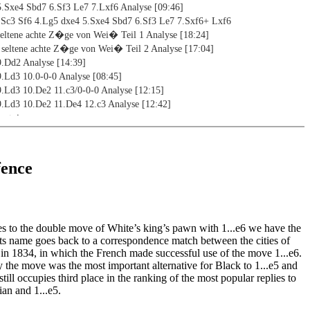
 5.Sxe4 Sbd7 6.Sf3 Le7 7.Lxf6 Analyse [09:46]
3.Sc3 Sf6 4.Lg5 dxe4 5.Sxe4 Sbd7 6.Sf3 Le7 7.Sxf6+ Lxf6
 seltene achte Z�ge von Wei� Teil 1 Analyse [18:24]
: seltene achte Z�ge von Wei� Teil 2 Analyse [17:04]
9.Dd2 Analyse [14:39]
9.Ld3 10.0-0-0 Analyse [08:45]
9.Ld3 10.De2 11.c3/0-0-0 Analyse [12:15]
 9.Ld3 10.De2 11.De4 12.c3 Analyse [12:42]
ertoire
e 1 [01:38]
e 2 [01:06]
fence
e 3 [02:02]
e 4 [01:17]
e 5 [01:16]
e 6 [01:17]
s to the double move of White’s king’s pawn with 1...e6 we have the
ts name goes back to a correspondence match between the cities of
12]
in 1834, in which the French made successful use of the move 1...e6.
04]
y the move was the most important alternative for Black to 1...e5 and
44]
till occupies third place in the ranking of the most popular replies to
27]
lian and 1...e5.
 [15:16]