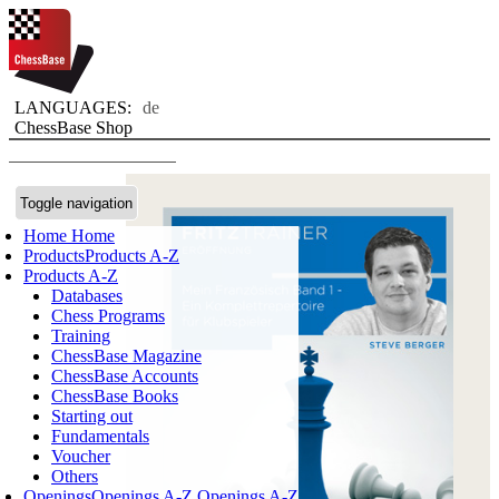
LANGUAGES:
de
ChessBase Shop
Toggle navigation
Home
Home
Products
Products A-Z
Products A-Z
Databases
Chess Programs
Training
ChessBase Magazine
ChessBase Accounts
ChessBase Books
Starting out
Fundamentals
Voucher
Others
Openings
Openings A-Z
Openings A-Z