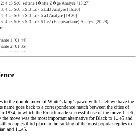
 2: 4.c3 Sc6, seltene f�nfte Z�ge Analyse [15:27]
 3: 4.c3 Sc6 5.Sf3 Ld7 6.Ld3 Analyse [16:20]
4: 4.c3 Sc6 5.Sf3 Ld7 6.a3 Analyse [19:20]
5: 4.c3 Sc6 5.Sf3 Ld7 6.Le2 (Hauptvariante) Analyse [20:28]
re
iante 1 [01:44]
iante 2 [01:35]
iante 3 [01:33]
iante 4 [01:33]
iante 5 [01:29]
iante 6 [01:29]
fence
 1: 4.Lf4 und 4.Sc3 mit 5.Lg5 / 5.Sf3 Analyse [12:37]
 2: 4.Sc3 Sf6 5.Ld3 Analyse [19:56]
 3: 4.c4 Analyse [18:15]
s to the double move of White’s king’s pawn with 1...e6 we have the
 4: 4.Sf3 Sf6 5.Lg5 Analyse [21:33]
ts name goes back to a correspondence match between the cities of
 5: 4.Sf3 Sf6 5.Ld3 c5 6.c3 Analyse [19:13]
in 1834, in which the French made successful use of the move 1...e6.
 6: 4.Sf3 Sf6 5.Ld3 c5 6.0-0 Analyse [20:32]
y the move was the most important alternative for Black to 1...e5 and
 7: 4.Sf3 Sf6 5.Ld3 c5 6.dxc5 Analyse [08:44]
till occupies third place in the ranking of the most popular replies to
ire
lian and 1...e5.