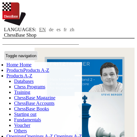
LANGUAGES:
EN
de
es
fr
zh
ChessBase Shop
Toggle navigation
Home
Home
Products
Products A-Z
Products A-Z
Databases
Chess Programs
Training
ChessBase Magazine
ChessBase Accounts
ChessBase Books
Starting out
Fundamentals
Voucher
Others
Openings
Openings A-Z
Openings A-Z