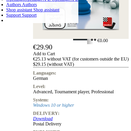
Authors
Authors
Shop assistant
Shop assistant
Support
Support
SHOPPING CART
Login
0
ITEMS
€0.00
€29.90
✔
Add to Cart
€25.13 without VAT (for customers outside the EU)
$29.15 (without VAT)
Languages:
German
Level:
Advanced
,
Tournament player
,
Professional
System:
Windows 10 or higher
DELIVERY:
Download
Postal Delivery