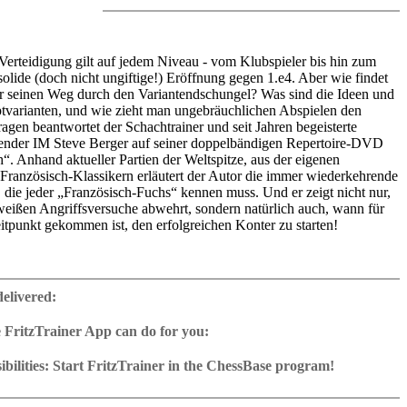
Verteidigung gilt auf jedem Niveau - vom Klubspieler bis hin zum
solide (doch nicht ungiftige!) Eröffnung gegen 1.e4. Aber wie findet
r seinen Weg durch den Variantendschungel? Was sind die Ideen und
tvarianten, und wie zieht man ungebräuchlichen Abspielen den
agen beantwortet der Schachtrainer und seit Jahren begeisterte
nder IM Steve Berger auf seiner doppelbändigen Repertoire-DVD
“. Anhand aktueller Partien der Weltspitze, aus der eigenen
 Französisch-Klassikern erläutert der Autor die immer wiederkehrende
 die jeder „Französisch-Fuchs“ kennen muss. Und er zeigt nicht nur,
eißen Angriffsversuche abwehrt, sondern natürlich auch, wann für
eitpunkt gekommen ist, den erfolgreichen Konter zu starten!
 Band 2“ behandelt die Vorstoßvariante nach 1.e4 e5 2.d4 d5 3.e5,
nte nach 1.e4 e6 2.d4 d5 3.exd5 und die Tarraschvariante nach 1.e4
delivered:
 Instruktiv und unterhaltsam präsentiert IM Steve Berger mit „Mein
1 + 2“ ein Komplettrepertoire gegen 1.e4, mit dem Klubspieler bis
 FritzTrainer App can do for you:
er - doch nicht ohne Schärfe - mit Schwarz auf Gewinn spielen
p for Windows
für Französisch-Fans und alle, die es werden wollen!
ownload or on DVD
bilities: Start FritzTrainer in the ChessBase program!
h a running time of approx. 4-8 hrs.
run in the Fritztrainer app or in the ChessBase program with board
 6 Stunden 31 min (Deutsch)
ase: save and integrate Fritztrainer games into your own repertoire (in
tation and a large function bar
schlusstest mit Video-Feedback
g or in ChessBase)
gine can be switched on at any time
e with all games and analyses can be opened directly.