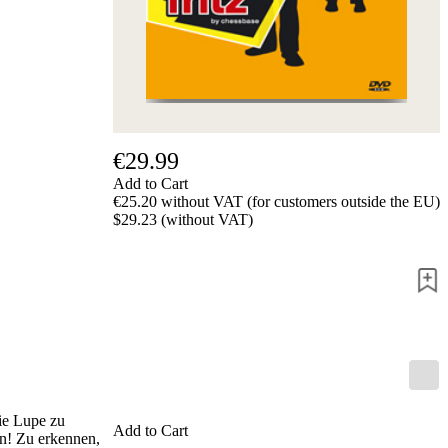
us
FAQ
licenses
Accessibility
Cookies
Management
Compliance
Hotline
€29.99
Chessbase
Add to Cart
Accounts
€25.20 without VAT (for customers outside the EU)
Membership
$29.23 (without VAT)
Ducats
Chess
Programs
Fritz
ChessBase
Program
Packages
Program
Upgrade
die Lupe zu
Database
Add to Cart
en! Zu erkennen,
CB