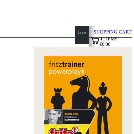
SHOPPING CART
Login
0
ITEMS
€0.00
top
✔
of
page
Home
page
New
Products
Authors
Openings
Contact
T
&
C
Privacy
Policy
about