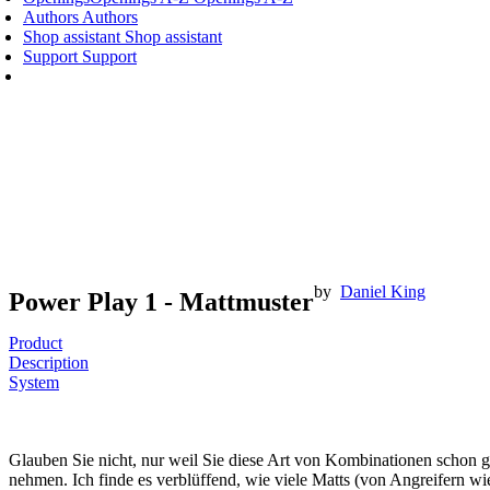
Authors
Authors
Shop assistant
Shop assistant
Support
Support
by
Daniel King
Power Play 1 - Mattmuster
Product
Description
System
Glauben Sie nicht, nur weil Sie diese Art von Kombinationen schon g
nehmen. Ich finde es verblüffend, wie viele Matts (von Angreifern wi