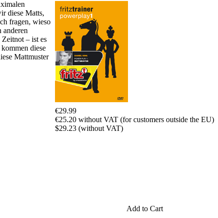
aximalen
packages
r diese Matts,
ich fragen, wieso
Training
n anderen
Opening
Zeitnot – ist es
Middlegame
Oft kommen diese
Endgame
diese Mattmuster
Master
Class
World
Champion
Chess
Fritz&Chesster
€29.99
60
€25.20 without VAT (for customers outside the EU)
Minutes
$29.23 (without VAT)
FritzTrainer
Starting
out
Beginner
products
ChessBase
Magazine
Magazine
Add to Cart
Extra